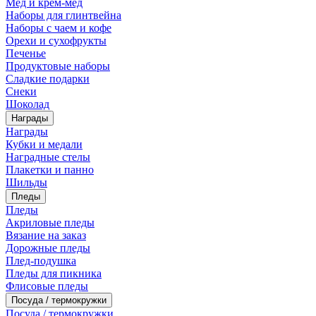
Мед и крем-мед
Наборы для глинтвейна
Наборы с чаем и кофе
Орехи и сухофрукты
Печенье
Продуктовые наборы
Сладкие подарки
Снеки
Шоколад
Награды
Награды
Кубки и медали
Наградные стелы
Плакетки и панно
Шильды
Пледы
Пледы
Акриловые пледы
Вязание на заказ
Дорожные пледы
Плед-подушка
Пледы для пикника
Флисовые пледы
Посуда / термокружки
Посуда / термокружки