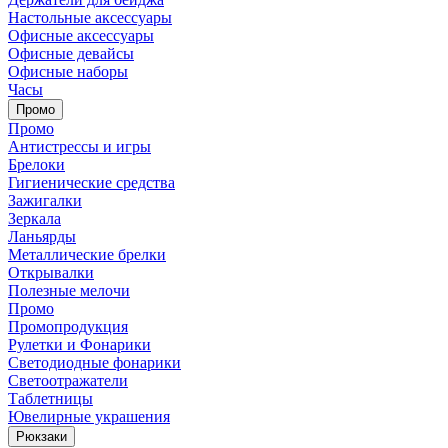
Настольные аксессуары
Офисные аксессуары
Офисные девайсы
Офисные наборы
Часы
Промо
Промо
Антистрессы и игры
Брелоки
Гигиенические средства
Зажигалки
Зеркала
Ланьярды
Металлические брелки
Открывалки
Полезные мелочи
Промо
Промопродукция
Рулетки и Фонарики
Светодиодные фонарики
Светоотражатели
Таблетницы
Ювелирные украшения
Рюкзаки