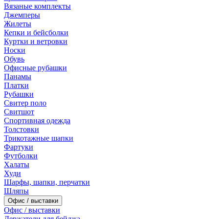
Вязаные комплекты
Джемперы
Жилеты
Кепки и бейсболки
Куртки и ветровки
Носки
Обувь
Офисные рубашки
Панамы
Платки
Рубашки
Свитер поло
Свитшот
Спортивная одежда
Толстовки
Трикотажные шапки
Фартуки
Футболки
Халаты
Худи
Шарфы, шапки, перчатки
Шляпы
Офис / выставки
Офис / выставки
Держатели для бейджа