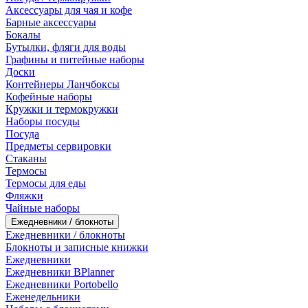
Аксессуары для чая и кофе
Барные аксессуары
Бокалы
Бутылки, фляги для воды
Графины и питейные наборы
Доски
Контейнеры Ланчбоксы
Кофейные наборы
Кружки и термокружки
Наборы посуды
Посуда
Предметы сервировки
Стаканы
Термосы
Термосы для еды
Фляжки
Чайные наборы
Ежедневники / блокноты
Ежедневники / блокноты
Блокноты и записные книжки
Ежедневники
Ежедневники BPlanner
Ежедневники Portobello
Еженедельники