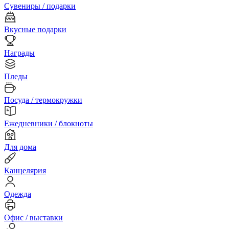
Сувениры / подарки
Вкусные подарки
Награды
Пледы
Посуда / термокружки
Ежедневники / блокноты
Для дома
Канцелярия
Одежда
Офис / выставки