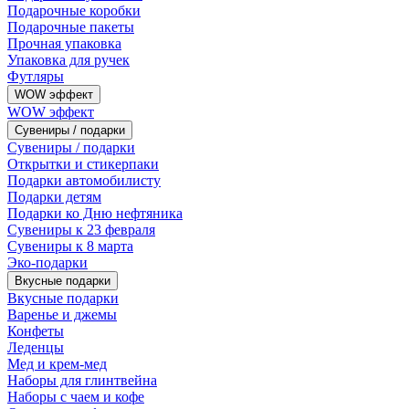
Подарочные коробки
Подарочные пакеты
Прочная упаковка
Упаковка для ручек
Футляры
WOW эффект
WOW эффект
Сувениры / подарки
Сувениры / подарки
Открытки и стикерпаки
Подарки автомобилисту
Подарки детям
Подарки ко Дню нефтяника
Сувениры к 23 февраля
Сувениры к 8 марта
Эко-подарки
Вкусные подарки
Вкусные подарки
Варенье и джемы
Конфеты
Леденцы
Мед и крем-мед
Наборы для глинтвейна
Наборы с чаем и кофе