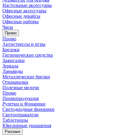
Настольные аксессуары
Офисные аксессуары
Офисные девайсы
Офисные наборы
Часы
Промо
Промо
Антистрессы и игры
Брелоки
Гигиенические средства
Зажигалки
Зеркала
Ланьярды
Металлические брелки
Открывалки
Полезные мелочи
Промо
Промопродукция
Рулетки и Фонарики
Светодиодные фонарики
Светоотражатели
Таблетницы
Ювелирные украшения
Рюкзаки