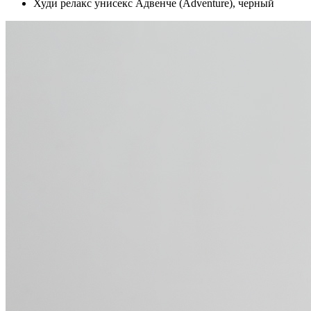
Худи релакс унисекс Адвенче (Adventure), черный