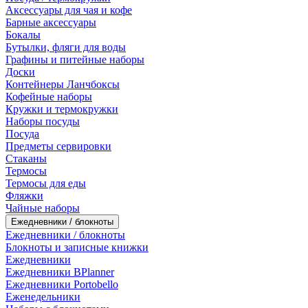
Аксессуары для чая и кофе
Барные аксессуары
Бокалы
Бутылки, фляги для воды
Графины и питейные наборы
Доски
Контейнеры Ланчбоксы
Кофейные наборы
Кружки и термокружки
Наборы посуды
Посуда
Предметы сервировки
Стаканы
Термосы
Термосы для еды
Фляжки
Чайные наборы
Ежедневники / блокноты
Ежедневники / блокноты
Блокноты и записные книжки
Ежедневники
Ежедневники BPlanner
Ежедневники Portobello
Еженедельники