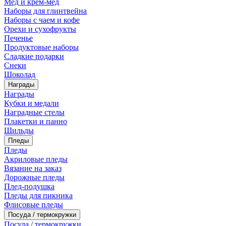
Мед и крем-мед
Наборы для глинтвейна
Наборы с чаем и кофе
Орехи и сухофрукты
Печенье
Продуктовые наборы
Сладкие подарки
Снеки
Шоколад
Награды
Награды
Кубки и медали
Наградные стелы
Плакетки и панно
Шильды
Пледы
Пледы
Акриловые пледы
Вязание на заказ
Дорожные пледы
Плед-подушка
Пледы для пикника
Флисовые пледы
Посуда / термокружки
Посуда / термокружки