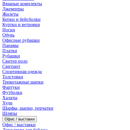
Вязаные комплекты
Джемперы
Жилеты
Кепки и бейсболки
Куртки и ветровки
Носки
Обувь
Офисные рубашки
Панамы
Платки
Рубашки
Свитер поло
Свитшот
Спортивная одежда
Толстовки
Трикотажные шапки
Фартуки
Футболки
Халаты
Худи
Шарфы, шапки, перчатки
Шляпы
Офис / выставки
Офис / выставки
Держатели для бейджа