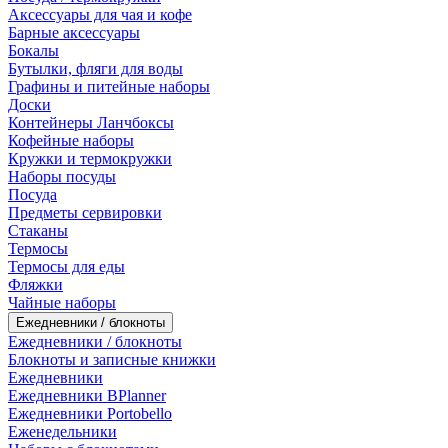
Аксессуары для чая и кофе
Барные аксессуары
Бокалы
Бутылки, фляги для воды
Графины и питейные наборы
Доски
Контейнеры Ланчбоксы
Кофейные наборы
Кружки и термокружки
Наборы посуды
Посуда
Предметы сервировки
Стаканы
Термосы
Термосы для еды
Фляжки
Чайные наборы
Ежедневники / блокноты
Ежедневники / блокноты
Блокноты и записные книжки
Ежедневники
Ежедневники BPlanner
Ежедневники Portobello
Еженедельники