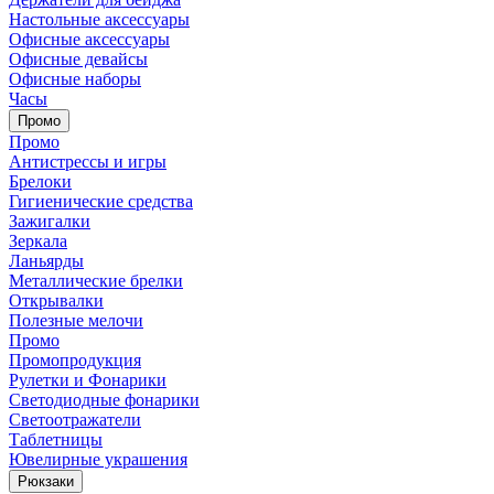
Настольные аксессуары
Офисные аксессуары
Офисные девайсы
Офисные наборы
Часы
Промо
Промо
Антистрессы и игры
Брелоки
Гигиенические средства
Зажигалки
Зеркала
Ланьярды
Металлические брелки
Открывалки
Полезные мелочи
Промо
Промопродукция
Рулетки и Фонарики
Светодиодные фонарики
Светоотражатели
Таблетницы
Ювелирные украшения
Рюкзаки