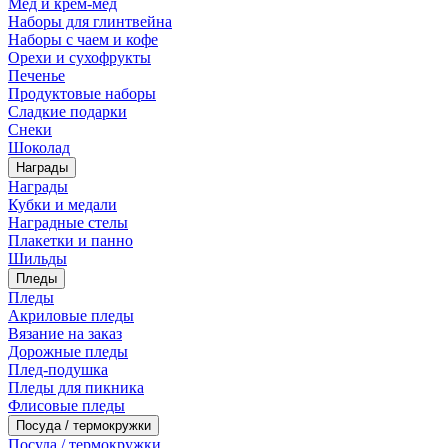
Мед и крем-мед
Наборы для глинтвейна
Наборы с чаем и кофе
Орехи и сухофрукты
Печенье
Продуктовые наборы
Сладкие подарки
Снеки
Шоколад
Награды
Награды
Кубки и медали
Наградные стелы
Плакетки и панно
Шильды
Пледы
Пледы
Акриловые пледы
Вязание на заказ
Дорожные пледы
Плед-подушка
Пледы для пикника
Флисовые пледы
Посуда / термокружки
Посуда / термокружки