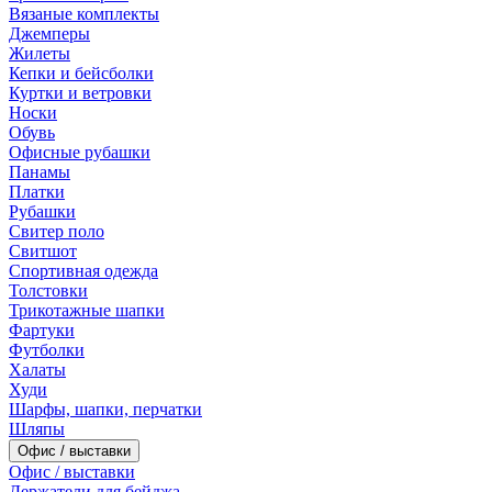
Вязаные комплекты
Джемперы
Жилеты
Кепки и бейсболки
Куртки и ветровки
Носки
Обувь
Офисные рубашки
Панамы
Платки
Рубашки
Свитер поло
Свитшот
Спортивная одежда
Толстовки
Трикотажные шапки
Фартуки
Футболки
Халаты
Худи
Шарфы, шапки, перчатки
Шляпы
Офис / выставки
Офис / выставки
Держатели для бейджа