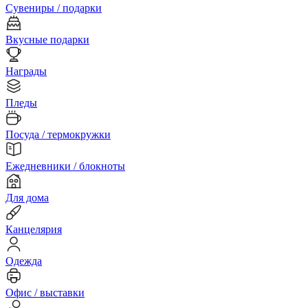
Сувениры / подарки
Вкусные подарки
Награды
Пледы
Посуда / термокружки
Ежедневники / блокноты
Для дома
Канцелярия
Одежда
Офис / выставки