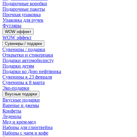
Подарочные коробки
Подарочные пакеты
Прочная упаковка
Упаковка для ручек
Футляры
WOW эффект
WOW эффект
Сувениры / подарки
Сувениры / подарки
Открытки и стикерпаки
Подарки автомобилисту
Подарки детям
Подарки ко Дню нефтяника
Сувениры к 23 февраля
Сувениры к 8 марта
Эко-подарки
Вкусные подарки
Вкусные подарки
Варенье и джемы
Конфеты
Леденцы
Мед и крем-мед
Наборы для глинтвейна
Наборы с чаем и кофе