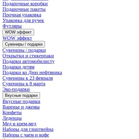
Подарочные коробки
Подарочные пакеты
Прочная упаковка
Упаковка для ручек
Футляры
WOW эффект
WOW эффект
Сувениры / подарки
Сувениры / подарки
Открытки и стикерпаки
Подарки автомобилисту
Подарки детям
Подарки ко Дню нефтяника
Сувениры к 23 февраля
Сувениры к 8 марта
Эко-подарки
Вкусные подарки
Вкусные подарки
Варенье и джемы
Конфеты
Леденцы
Мед и крем-мед
Наборы для глинтвейна
Наборы с чаем и кофе