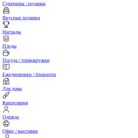
Сувениры / подарки
Вкусные подарки
Награды
Пледы
Посуда / термокружки
Ежедневники / блокноты
Для дома
Канцелярия
Одежда
Офис / выставки