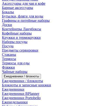
Аксессуары для чая и кофе
Барные аксессуары
Бокалы
Бутылки, фляги для воды
Графины и питейные наборы
Доски
Контейнеры Ланчбоксы
Кофейные наборы
Кружки и термокружки
Наборы посуды
Посуда
Предметы сервировки
Стаканы
Термосы
Термосы для еды
Фляжки
Чайные наборы
Ежедневники / блокноты
Ежедневники / блокноты
Блокноты и записные книжки
Ежедневники
Ежедневники BPlanner
Ежедневники Portobello
Еженедельники