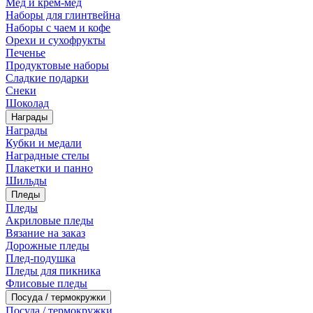
Мед и крем-мед
Наборы для глинтвейна
Наборы с чаем и кофе
Орехи и сухофрукты
Печенье
Продуктовые наборы
Сладкие подарки
Снеки
Шоколад
Награды
Награды
Кубки и медали
Наградные стелы
Плакетки и панно
Шильды
Пледы
Пледы
Акриловые пледы
Вязание на заказ
Дорожные пледы
Плед-подушка
Пледы для пикника
Флисовые пледы
Посуда / термокружки
Посуда / термокружки