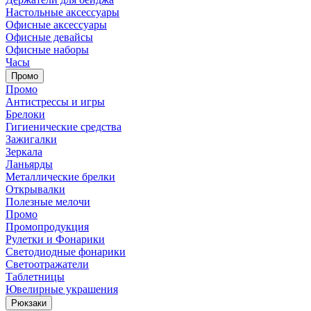
Настольные аксессуары
Офисные аксессуары
Офисные девайсы
Офисные наборы
Часы
Промо
Промо
Антистрессы и игры
Брелоки
Гигиенические средства
Зажигалки
Зеркала
Ланьярды
Металлические брелки
Открывалки
Полезные мелочи
Промо
Промопродукция
Рулетки и Фонарики
Светодиодные фонарики
Светоотражатели
Таблетницы
Ювелирные украшения
Рюкзаки