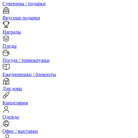
Сувениры / подарки
Вкусные подарки
Награды
Пледы
Посуда / термокружки
Ежедневники / блокноты
Для дома
Канцелярия
Одежда
Офис / выставки