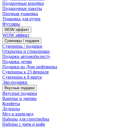
Подарочные коробки
Подарочные пакеты
Прочная упаковка
Упаковка для ручек
Футляры
WOW эффект
WOW эффект
Сувениры / подарки
Сувениры / подарки
Открытки и стикерпаки
Подарки автомобилисту
Подарки детям
Подарки ко Дню нефтяника
Сувениры к 23 февраля
Сувениры к 8 марта
Эко-подарки
Вкусные подарки
Вкусные подарки
Варенье и джемы
Конфеты
Леденцы
Мед и крем-мед
Наборы для глинтвейна
Наборы с чаем и кофе