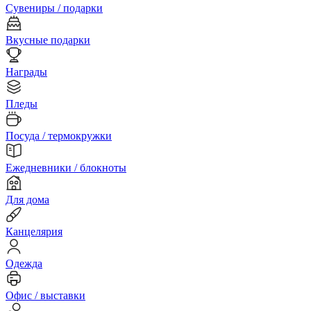
Сувениры / подарки
Вкусные подарки
Награды
Пледы
Посуда / термокружки
Ежедневники / блокноты
Для дома
Канцелярия
Одежда
Офис / выставки