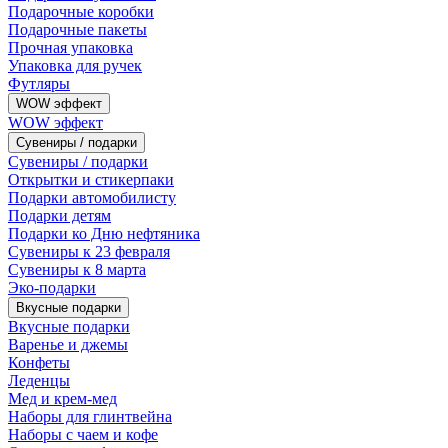
Подарочные коробки
Подарочные пакеты
Прочная упаковка
Упаковка для ручек
Футляры
WOW эффект
WOW эффект
Сувениры / подарки
Сувениры / подарки
Открытки и стикерпаки
Подарки автомобилисту
Подарки детям
Подарки ко Дню нефтяника
Сувениры к 23 февраля
Сувениры к 8 марта
Эко-подарки
Вкусные подарки
Вкусные подарки
Варенье и джемы
Конфеты
Леденцы
Мед и крем-мед
Наборы для глинтвейна
Наборы с чаем и кофе