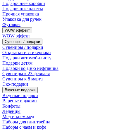
Подарочные коробки
Подарочные пакеты
Прочная упаковка
Упаковка для ручек
Футляры
WOW эффект
WOW эффект
Сувениры / подарки
Сувениры / подарки
Открытки и стикерпаки
Подарки автомобилисту
Подарки детям
Подарки ко Дню нефтяника
Сувениры к 23 февраля
Сувениры к 8 марта
Эко-подарки
Вкусные подарки
Вкусные подарки
Варенье и джемы
Конфеты
Леденцы
Мед и крем-мед
Наборы для глинтвейна
Наборы с чаем и кофе