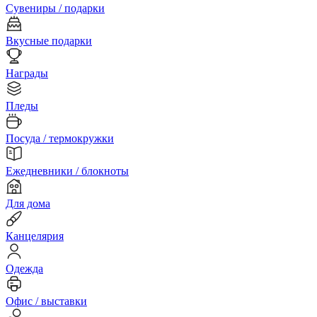
Сувениры / подарки
Вкусные подарки
Награды
Пледы
Посуда / термокружки
Ежедневники / блокноты
Для дома
Канцелярия
Одежда
Офис / выставки