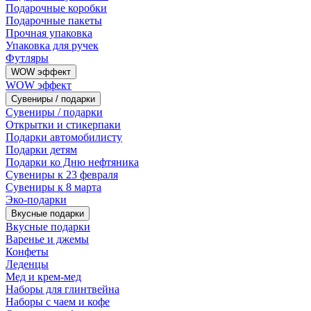
Подарочные коробки
Подарочные пакеты
Прочная упаковка
Упаковка для ручек
Футляры
WOW эффект
WOW эффект
Сувениры / подарки
Сувениры / подарки
Открытки и стикерпаки
Подарки автомобилисту
Подарки детям
Подарки ко Дню нефтяника
Сувениры к 23 февраля
Сувениры к 8 марта
Эко-подарки
Вкусные подарки
Вкусные подарки
Варенье и джемы
Конфеты
Леденцы
Мед и крем-мед
Наборы для глинтвейна
Наборы с чаем и кофе