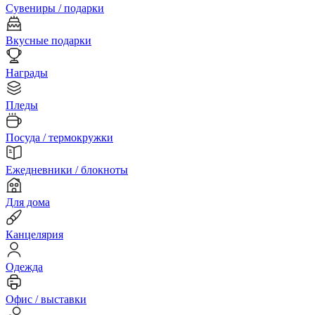
Сувениры / подарки
Вкусные подарки
Награды
Пледы
Посуда / термокружки
Ежедневники / блокноты
Для дома
Канцелярия
Одежда
Офис / выставки