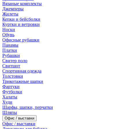
Вязаные комплекты
Джемперы
Жилеты
Кепки и бейсболки
Куртки и ветровки
Носки
Обувь
Офисные рубашки
Панамы
Платки
Рубашки
Свитер поло
Свитшот
Спортивная одежда
Толстовки
Трикотажные шапки
Фартуки
Футболки
Халаты
Худи
Шарфы, шапки, перчатки
Шляпы
Офис / выставки
Офис / выставки
Держатели для бейджа