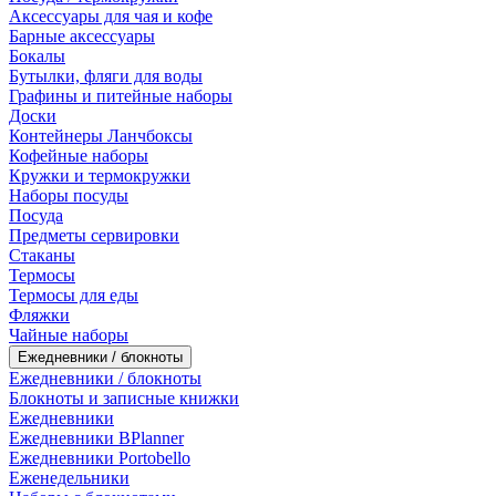
Аксессуары для чая и кофе
Барные аксессуары
Бокалы
Бутылки, фляги для воды
Графины и питейные наборы
Доски
Контейнеры Ланчбоксы
Кофейные наборы
Кружки и термокружки
Наборы посуды
Посуда
Предметы сервировки
Стаканы
Термосы
Термосы для еды
Фляжки
Чайные наборы
Ежедневники / блокноты
Ежедневники / блокноты
Блокноты и записные книжки
Ежедневники
Ежедневники BPlanner
Ежедневники Portobello
Еженедельники