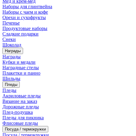
Мед и крем-мед
Наборы для глинтвейна
Наборы с чаем и кофе
Орехи и сухофрукты
Печенье
Продуктовые наборы
Сладкие подарки
Снеки
Шоколад
Награды
Награды
Кубки и медали
Наградные стелы
Плакетки и панно
Шильды
Пледы
Пледы
Акриловые пледы
Вязание на заказ
Дорожные пледы
Плед-подушка
Пледы для пикника
Флисовые пледы
Посуда / термокружки
Посуда / термокружки