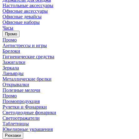
Настольные аксессуары
Офисные аксессуары
Офисные девайсы
Офисные наборы
Часы
Промо
Промо
Антистрессы и игры
Брелоки
Гигиенические средства
Зажигалки
Зеркала
Ланьярды
Металлические брелки
Открывалки
Полезные мелочи
Промо
Промопродукция
Рулетки и Фонарики
Светодиодные фонарики
Светоотражатели
Таблетницы
Ювелирные украшения
Рюкзаки