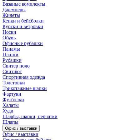
Вязаные комплекты
Джемперы
Жилеты
Кепки и бейсболки
Куртки и ветровки
Носки
Обувь
Офисные рубашки
Панамы
Платки
Рубашки
Свитер поло
Свитшот
Спортивная одежда
Толстовки
Трикотажные шапки
Фартуки
Футболки
Халаты
Худи
Шарфы, шапки, перчатки
Шляпы
Офис / выставки
Офис / выставки
Держатели для бейджа