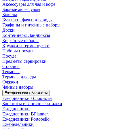
Аксессуары для чая и кофе
Барные аксессуары
Бокалы
Бутылки, фляги для воды
Графины и питейные наборы
Доски
Контейнеры Ланчбоксы
Кофейные наборы
Кружки и термокружки
Наборы посуды
Посуда
Предметы сервировки
Стаканы
Термосы
Термосы для еды
Фляжки
Чайные наборы
Ежедневники / блокноты
Ежедневники / блокноты
Блокноты и записные книжки
Ежедневники
Ежедневники BPlanner
Ежедневники Portobello
Еженедельники