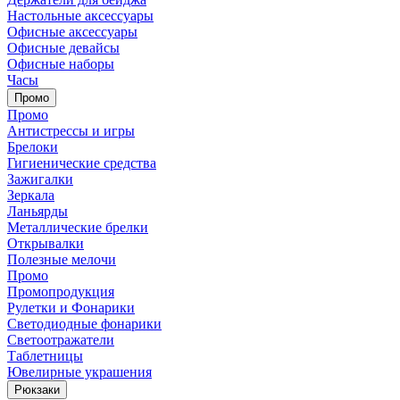
Настольные аксессуары
Офисные аксессуары
Офисные девайсы
Офисные наборы
Часы
Промо
Промо
Антистрессы и игры
Брелоки
Гигиенические средства
Зажигалки
Зеркала
Ланьярды
Металлические брелки
Открывалки
Полезные мелочи
Промо
Промопродукция
Рулетки и Фонарики
Светодиодные фонарики
Светоотражатели
Таблетницы
Ювелирные украшения
Рюкзаки