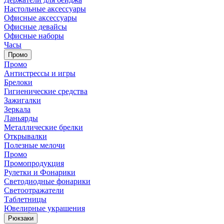
Настольные аксессуары
Офисные аксессуары
Офисные девайсы
Офисные наборы
Часы
Промо
Промо
Антистрессы и игры
Брелоки
Гигиенические средства
Зажигалки
Зеркала
Ланьярды
Металлические брелки
Открывалки
Полезные мелочи
Промо
Промопродукция
Рулетки и Фонарики
Светодиодные фонарики
Светоотражатели
Таблетницы
Ювелирные украшения
Рюкзаки