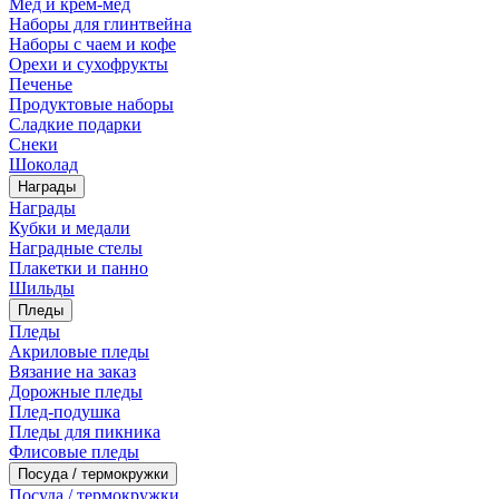
Мед и крем-мед
Наборы для глинтвейна
Наборы с чаем и кофе
Орехи и сухофрукты
Печенье
Продуктовые наборы
Сладкие подарки
Снеки
Шоколад
Награды
Награды
Кубки и медали
Наградные стелы
Плакетки и панно
Шильды
Пледы
Пледы
Акриловые пледы
Вязание на заказ
Дорожные пледы
Плед-подушка
Пледы для пикника
Флисовые пледы
Посуда / термокружки
Посуда / термокружки