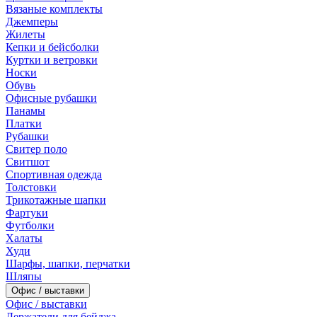
Вязаные комплекты
Джемперы
Жилеты
Кепки и бейсболки
Куртки и ветровки
Носки
Обувь
Офисные рубашки
Панамы
Платки
Рубашки
Свитер поло
Свитшот
Спортивная одежда
Толстовки
Трикотажные шапки
Фартуки
Футболки
Халаты
Худи
Шарфы, шапки, перчатки
Шляпы
Офис / выставки
Офис / выставки
Держатели для бейджа