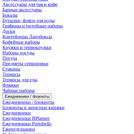
Аксессуары для чая и кофе
Барные аксессуары
Бокалы
Бутылки, фляги для воды
Графины и питейные наборы
Доски
Контейнеры Ланчбоксы
Кофейные наборы
Кружки и термокружки
Наборы посуды
Посуда
Предметы сервировки
Стаканы
Термосы
Термосы для еды
Фляжки
Чайные наборы
Ежедневники / блокноты
Ежедневники / блокноты
Блокноты и записные книжки
Ежедневники
Ежедневники BPlanner
Ежедневники Portobello
Еженедельники