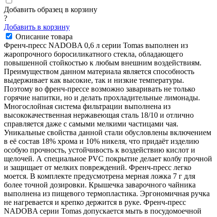
Добавить образец в корзину
?
Добавить в корзину
Описание товара
Френч-пресс NADOBA 0,6 л серии Tomas выполнен из
жаропрочного боросиликатного стекла, обладающего
повышенной стойкостью к любым внешним воздействиям.
Преимуществом данном материала является способность
выдерживает как высокие, так и низкие температуры.
Поэтому во френч-прессе возможно заваривать не только
горячие напитки, но и делать прохладительные лимонады.
Многослойная система фильтрации выполнена из
высококачественная нержавеющая сталь 18/10 и отлично
справляется даже с самыми мелкими частицами чая.
Уникальные свойства данной стали обусловлены включением
в её состав 18% хрома и 10% никеля, что придаёт изделию
особую прочность, устойчивость к воздействию кислот и
щелочей. А специальное PVC покрытие делает колбу прочной
и защищает от мелких повреждений. Френч-пресс легко
моется. В комплекте предусмотрена мерная ложка 7 г для
более точной дозировки. Крышечка заварочного чайника
выполнена из пищевого термопластика. Эргономичная ручка
не нагревается и крепко держится в руке. Френч-пресс
NADOBA серии Tomas допускается мыть в посудомоечной