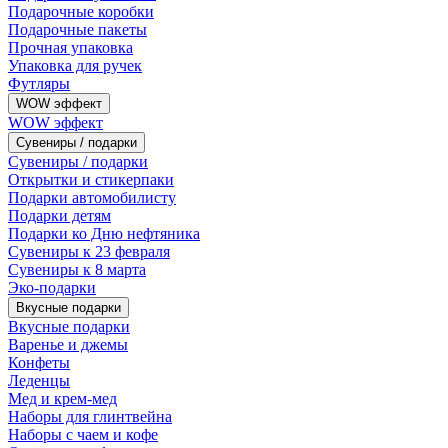
Подарочные коробки
Подарочные пакеты
Прочная упаковка
Упаковка для ручек
Футляры
WOW эффект
WOW эффект
Сувениры / подарки
Сувениры / подарки
Открытки и стикерпаки
Подарки автомобилисту
Подарки детям
Подарки ко Дню нефтяника
Сувениры к 23 февраля
Сувениры к 8 марта
Эко-подарки
Вкусные подарки
Вкусные подарки
Варенье и джемы
Конфеты
Леденцы
Мед и крем-мед
Наборы для глинтвейна
Наборы с чаем и кофе