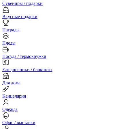
Сувениры / подарки
Вкусные подарки
Награды
Пледы
Посуда / термокружки
Ежедневники / блокноты
Для дома
Канцелярия
Одежда
Офис / выставки