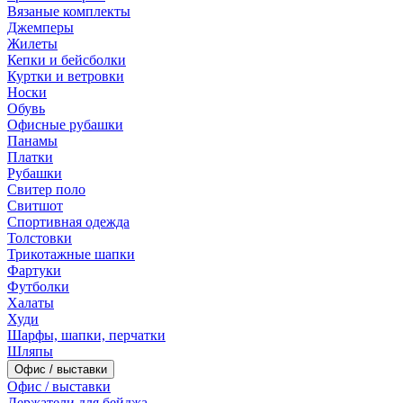
Вязаные комплекты
Джемперы
Жилеты
Кепки и бейсболки
Куртки и ветровки
Носки
Обувь
Офисные рубашки
Панамы
Платки
Рубашки
Свитер поло
Свитшот
Спортивная одежда
Толстовки
Трикотажные шапки
Фартуки
Футболки
Халаты
Худи
Шарфы, шапки, перчатки
Шляпы
Офис / выставки
Офис / выставки
Держатели для бейджа