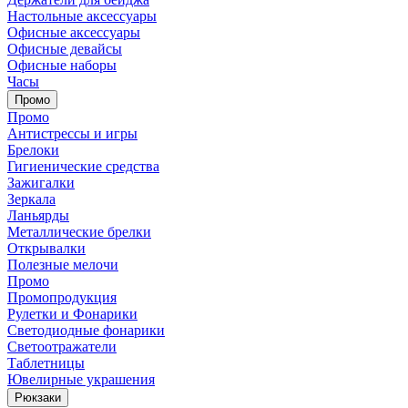
Настольные аксессуары
Офисные аксессуары
Офисные девайсы
Офисные наборы
Часы
Промо
Промо
Антистрессы и игры
Брелоки
Гигиенические средства
Зажигалки
Зеркала
Ланьярды
Металлические брелки
Открывалки
Полезные мелочи
Промо
Промопродукция
Рулетки и Фонарики
Светодиодные фонарики
Светоотражатели
Таблетницы
Ювелирные украшения
Рюкзаки