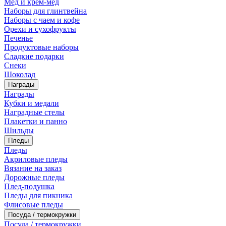
Мед и крем-мед
Наборы для глинтвейна
Наборы с чаем и кофе
Орехи и сухофрукты
Печенье
Продуктовые наборы
Сладкие подарки
Снеки
Шоколад
Награды
Награды
Кубки и медали
Наградные стелы
Плакетки и панно
Шильды
Пледы
Пледы
Акриловые пледы
Вязание на заказ
Дорожные пледы
Плед-подушка
Пледы для пикника
Флисовые пледы
Посуда / термокружки
Посуда / термокружки