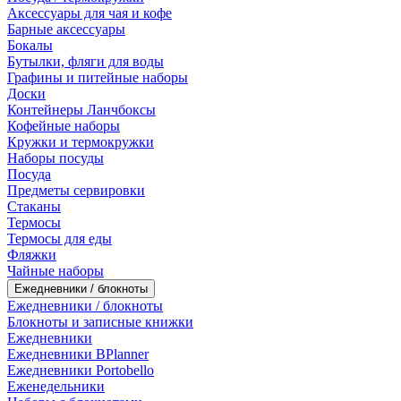
Аксессуары для чая и кофе
Барные аксессуары
Бокалы
Бутылки, фляги для воды
Графины и питейные наборы
Доски
Контейнеры Ланчбоксы
Кофейные наборы
Кружки и термокружки
Наборы посуды
Посуда
Предметы сервировки
Стаканы
Термосы
Термосы для еды
Фляжки
Чайные наборы
Ежедневники / блокноты
Ежедневники / блокноты
Блокноты и записные книжки
Ежедневники
Ежедневники BPlanner
Ежедневники Portobello
Еженедельники