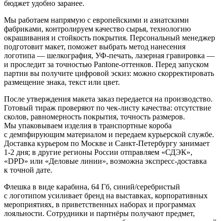
бюджет удобно заранее.
Мы работаем напрямую с европейскими и азиатскими
фабриками, контролируем качество сырья, технологию
окрашивания и стойкость покрытия. Персональный менеджер
подготовит макет, поможет выбрать метод нанесения
логотипа — шелкография, УФ-печать, лазерная гравировка —
и проследит за точностью Pantone-оттенков. Перед запуском
партии вы получите цифровой эскиз: можно скорректировать
размещение знака, текст или цвет.
После утверждения макета заказ передается на производство.
Готовый тираж проверяют по чек-листу качества: отсутствие
сколов, равномерность покрытия, точность размеров.
Мы упаковываем изделия в транспортные короба
с демпфирующим материалом и передаем курьерской службе.
Доставка курьером по Москве и Санкт-Петербургу занимает
1-2 дня; в другие регионы России отправляем «СДЭК»,
«DPD» или «Деловые линии», возможна экспресс-доставка
к точной дате.
Флешка в виде карабина, 64 Гб, синий/серебристый
с логотипом усиливает бренд на выставках, корпоративных
мероприятиях, в приветственных наборах и программах
лояльности. Сотрудники и партнёры получают предмет,