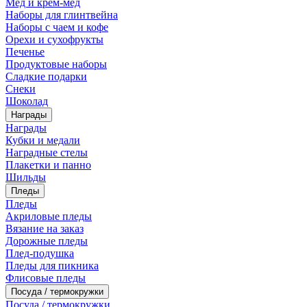
Мед и крем-мед
Наборы для глинтвейна
Наборы с чаем и кофе
Орехи и сухофрукты
Печенье
Продуктовые наборы
Сладкие подарки
Снеки
Шоколад
Награды
Награды
Кубки и медали
Наградные стелы
Плакетки и панно
Шильды
Пледы
Пледы
Акриловые пледы
Вязание на заказ
Дорожные пледы
Плед-подушка
Пледы для пикника
Флисовые пледы
Посуда / термокружки
Посуда / термокружки