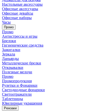
Настольные аксессуары
Офисные аксессуары
Офисные девайсы
Офисные наборы
Часы
Промо
Промо
Антистрессы и игры
Брелоки
Гигиенические средства
Зажигалки
Зеркала
Ланьярды
Металлические брелки
Открывалки
Полезные мелочи
Промо
Промопродукция
Рулетки и Фонарики
Светодиодные фонарики
Светоотражатели
Таблетницы
Ювелирные украшения
Рюкзаки