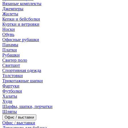
Вязаные комплекты
Джемперы
Жилеты
Кепки и бейсболки
Куртки и ветровки
Носки
Обувь
Офисные рубашки
Панамы
Платки
Рубашки
Свитер поло
Свитшот
Спортивная одежда
Толстовки
Трикотажные шапки
Фартуки
Футболки
Халаты
Худи
Шарфы, шапки, перчатки
Шляпы
Офис / выставки
Офис / выставки
Держатели для бейджа