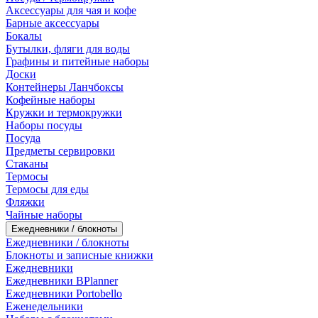
Аксессуары для чая и кофе
Барные аксессуары
Бокалы
Бутылки, фляги для воды
Графины и питейные наборы
Доски
Контейнеры Ланчбоксы
Кофейные наборы
Кружки и термокружки
Наборы посуды
Посуда
Предметы сервировки
Стаканы
Термосы
Термосы для еды
Фляжки
Чайные наборы
Ежедневники / блокноты
Ежедневники / блокноты
Блокноты и записные книжки
Ежедневники
Ежедневники BPlanner
Ежедневники Portobello
Еженедельники