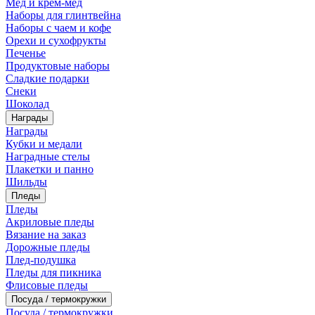
Мед и крем-мед
Наборы для глинтвейна
Наборы с чаем и кофе
Орехи и сухофрукты
Печенье
Продуктовые наборы
Сладкие подарки
Снеки
Шоколад
Награды
Награды
Кубки и медали
Наградные стелы
Плакетки и панно
Шильды
Пледы
Пледы
Акриловые пледы
Вязание на заказ
Дорожные пледы
Плед-подушка
Пледы для пикника
Флисовые пледы
Посуда / термокружки
Посуда / термокружки