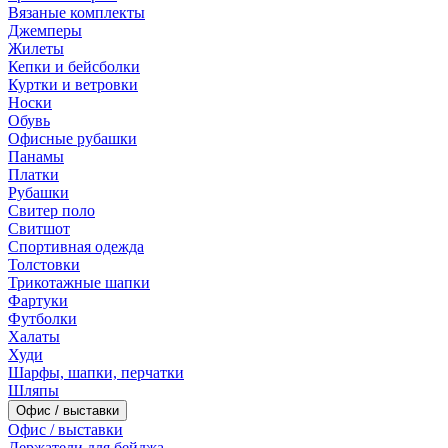
Вязаные комплекты
Джемперы
Жилеты
Кепки и бейсболки
Куртки и ветровки
Носки
Обувь
Офисные рубашки
Панамы
Платки
Рубашки
Свитер поло
Свитшот
Спортивная одежда
Толстовки
Трикотажные шапки
Фартуки
Футболки
Халаты
Худи
Шарфы, шапки, перчатки
Шляпы
Офис / выставки
Офис / выставки
Держатели для бейджа