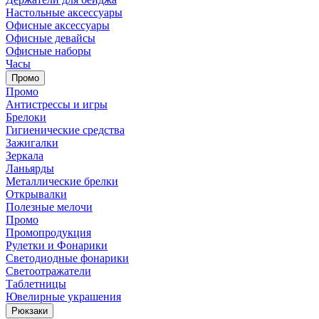
Настольные аксессуары
Офисные аксессуары
Офисные девайсы
Офисные наборы
Часы
Промо
Промо
Антистрессы и игры
Брелоки
Гигиенические средства
Зажигалки
Зеркала
Ланьярды
Металлические брелки
Открывалки
Полезные мелочи
Промо
Промопродукция
Рулетки и Фонарики
Светодиодные фонарики
Светоотражатели
Таблетницы
Ювелирные украшения
Рюкзаки