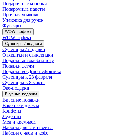
Подарочные коробки
Подарочные пакеты
Прочная упаковка
Упаковка для ручек
Футляры
WOW эффект
WOW эффект
Сувениры / подарки
Сувениры / подарки
Открытки и стикерпаки
Подарки автомобилисту
Подарки детям
Подарки ко Дню нефтяника
Сувениры к 23 февраля
Сувениры к 8 марта
Эко-подарки
Вкусные подарки
Вкусные подарки
Варенье и джемы
Конфеты
Леденцы
Мед и крем-мед
Наборы для глинтвейна
Наборы с чаем и кофе