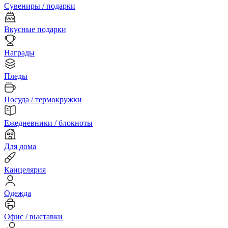
Сувениры / подарки
Вкусные подарки
Награды
Пледы
Посуда / термокружки
Ежедневники / блокноты
Для дома
Канцелярия
Одежда
Офис / выставки