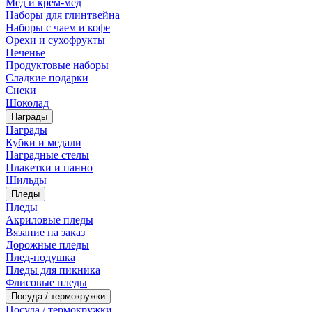
Мед и крем-мед
Наборы для глинтвейна
Наборы с чаем и кофе
Орехи и сухофрукты
Печенье
Продуктовые наборы
Сладкие подарки
Снеки
Шоколад
Награды
Награды
Кубки и медали
Наградные стелы
Плакетки и панно
Шильды
Пледы
Пледы
Акриловые пледы
Вязание на заказ
Дорожные пледы
Плед-подушка
Пледы для пикника
Флисовые пледы
Посуда / термокружки
Посуда / термокружки