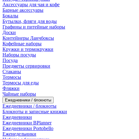
Аксессуары для чая и кофе
Барные аксессуары
Бокалы
Бутылки, фляги для воды
Графины и питейные наборы
Доски
Контейнеры Ланчбоксы
Кофейные наборы
Кружки и термокружки
Наборы посуды
Посуда
Предметы сервировки
Стаканы
Термосы
Термосы для еды
Фляжки
Чайные наборы
Ежедневники / блокноты
Ежедневники / блокноты
Блокноты и записные книжки
Ежедневники
Ежедневники BPlanner
Ежедневники Portobello
Еженедельники