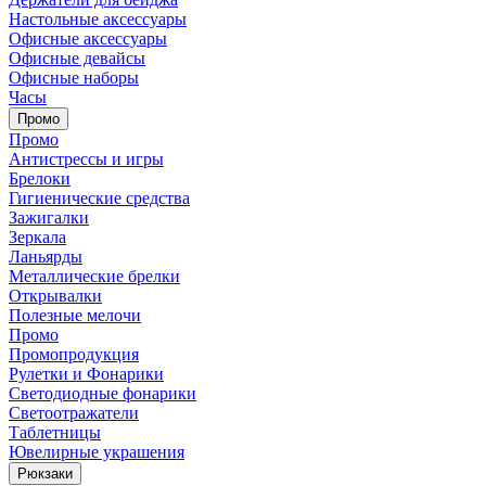
Настольные аксессуары
Офисные аксессуары
Офисные девайсы
Офисные наборы
Часы
Промо
Промо
Антистрессы и игры
Брелоки
Гигиенические средства
Зажигалки
Зеркала
Ланьярды
Металлические брелки
Открывалки
Полезные мелочи
Промо
Промопродукция
Рулетки и Фонарики
Светодиодные фонарики
Светоотражатели
Таблетницы
Ювелирные украшения
Рюкзаки