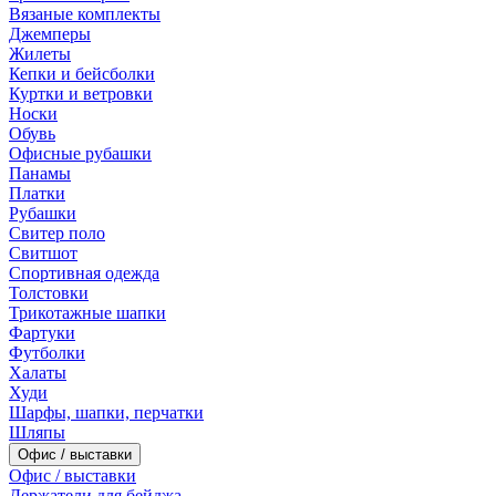
Вязаные комплекты
Джемперы
Жилеты
Кепки и бейсболки
Куртки и ветровки
Носки
Обувь
Офисные рубашки
Панамы
Платки
Рубашки
Свитер поло
Свитшот
Спортивная одежда
Толстовки
Трикотажные шапки
Фартуки
Футболки
Халаты
Худи
Шарфы, шапки, перчатки
Шляпы
Офис / выставки
Офис / выставки
Держатели для бейджа