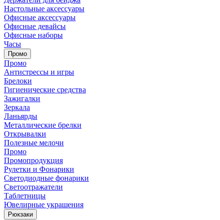
Настольные аксессуары
Офисные аксессуары
Офисные девайсы
Офисные наборы
Часы
Промо
Промо
Антистрессы и игры
Брелоки
Гигиенические средства
Зажигалки
Зеркала
Ланьярды
Металлические брелки
Открывалки
Полезные мелочи
Промо
Промопродукция
Рулетки и Фонарики
Светодиодные фонарики
Светоотражатели
Таблетницы
Ювелирные украшения
Рюкзаки