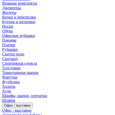
Вязаные комплекты
Джемперы
Жилеты
Кепки и бейсболки
Куртки и ветровки
Носки
Обувь
Офисные рубашки
Панамы
Платки
Рубашки
Свитер поло
Свитшот
Спортивная одежда
Толстовки
Трикотажные шапки
Фартуки
Футболки
Халаты
Худи
Шарфы, шапки, перчатки
Шляпы
Офис / выставки
Офис / выставки
Держатели для бейджа