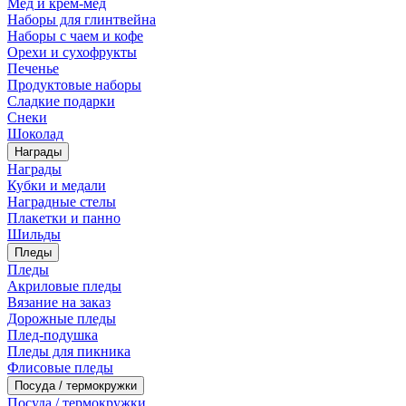
Мед и крем-мед
Наборы для глинтвейна
Наборы с чаем и кофе
Орехи и сухофрукты
Печенье
Продуктовые наборы
Сладкие подарки
Снеки
Шоколад
Награды
Награды
Кубки и медали
Наградные стелы
Плакетки и панно
Шильды
Пледы
Пледы
Акриловые пледы
Вязание на заказ
Дорожные пледы
Плед-подушка
Пледы для пикника
Флисовые пледы
Посуда / термокружки
Посуда / термокружки