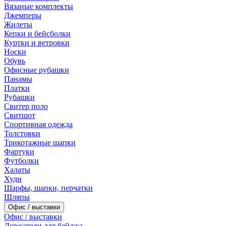
Вязаные комплекты
Джемперы
Жилеты
Кепки и бейсболки
Куртки и ветровки
Носки
Обувь
Офисные рубашки
Панамы
Платки
Рубашки
Свитер поло
Свитшот
Спортивная одежда
Толстовки
Трикотажные шапки
Фартуки
Футболки
Халаты
Худи
Шарфы, шапки, перчатки
Шляпы
Офис / выставки
Офис / выставки
Держатели для бейджа