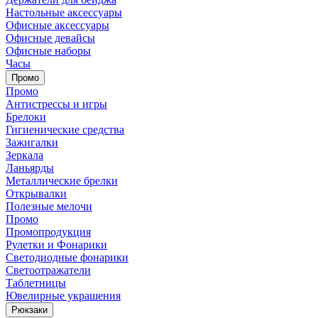
Настольные аксессуары
Офисные аксессуары
Офисные девайсы
Офисные наборы
Часы
Промо
Промо
Антистрессы и игры
Брелоки
Гигиенические средства
Зажигалки
Зеркала
Ланьярды
Металлические брелки
Открывалки
Полезные мелочи
Промо
Промопродукция
Рулетки и Фонарики
Светодиодные фонарики
Светоотражатели
Таблетницы
Ювелирные украшения
Рюкзаки