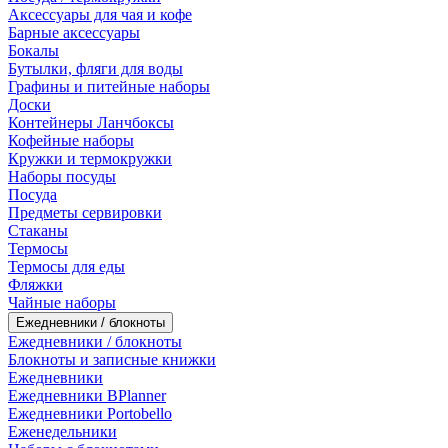
Аксессуары для чая и кофе
Барные аксессуары
Бокалы
Бутылки, фляги для воды
Графины и питейные наборы
Доски
Контейнеры Ланчбоксы
Кофейные наборы
Кружки и термокружки
Наборы посуды
Посуда
Предметы сервировки
Стаканы
Термосы
Термосы для еды
Фляжки
Чайные наборы
Ежедневники / блокноты
Ежедневники / блокноты
Блокноты и записные книжки
Ежедневники
Ежедневники BPlanner
Ежедневники Portobello
Еженедельники