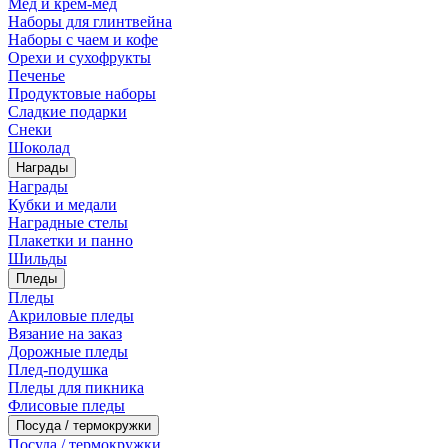
Мед и крем-мед
Наборы для глинтвейна
Наборы с чаем и кофе
Орехи и сухофрукты
Печенье
Продуктовые наборы
Сладкие подарки
Снеки
Шоколад
Награды
Награды
Кубки и медали
Наградные стелы
Плакетки и панно
Шильды
Пледы
Пледы
Акриловые пледы
Вязание на заказ
Дорожные пледы
Плед-подушка
Пледы для пикника
Флисовые пледы
Посуда / термокружки
Посуда / термокружки