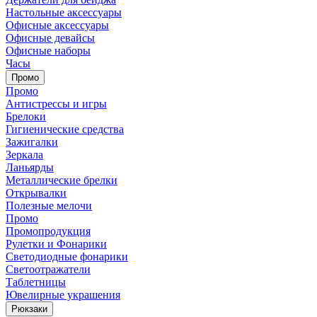
Настольные аксессуары
Офисные аксессуары
Офисные девайсы
Офисные наборы
Часы
Промо
Промо
Антистрессы и игры
Брелоки
Гигиенические средства
Зажигалки
Зеркала
Ланьярды
Металлические брелки
Открывалки
Полезные мелочи
Промо
Промопродукция
Рулетки и Фонарики
Светодиодные фонарики
Светоотражатели
Таблетницы
Ювелирные украшения
Рюкзаки