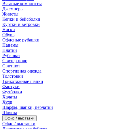
Вязаные комплекты
Джемперы
Жилеты
Кепки и бейсболки
Куртки и ветровки
Носки
Обувь
Офисные рубашки
Панамы
Платки
Рубашки
Свитер поло
Свитшот
Спортивная одежда
Толстовки
Трикотажные шапки
Фартуки
Футболки
Халаты
Худи
Шарфы, шапки, перчатки
Шляпы
Офис / выставки
Офис / выставки
Держатели для бейджа