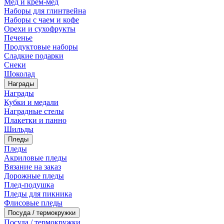
Мед и крем-мед
Наборы для глинтвейна
Наборы с чаем и кофе
Орехи и сухофрукты
Печенье
Продуктовые наборы
Сладкие подарки
Снеки
Шоколад
Награды
Награды
Кубки и медали
Наградные стелы
Плакетки и панно
Шильды
Пледы
Пледы
Акриловые пледы
Вязание на заказ
Дорожные пледы
Плед-подушка
Пледы для пикника
Флисовые пледы
Посуда / термокружки
Посуда / термокружки