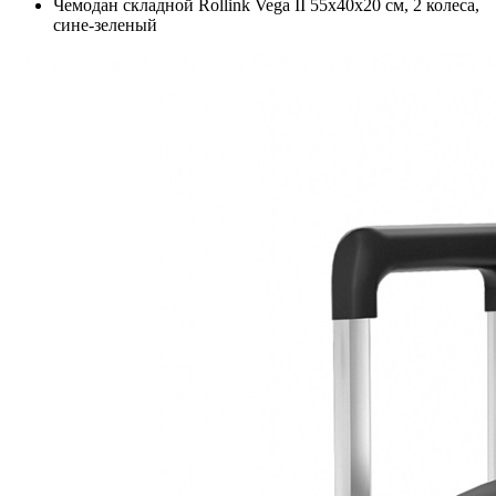
Чемодан складной Rollink Vega II 55x40x20 см, 2 колеса,
сине-зеленый