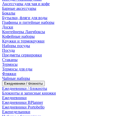
Аксессуары для чая и кофе
Барные аксессуары
Бокалы
Бутылки, фляги для воды
Графины и питейные наборы
Доски
Контейнеры Ланчбоксы
Кофейные наборы
Кружки и термокружки
Наборы посуды
Посуда
Предметы сервировки
Стаканы
Термосы
Термосы для еды
Фляжки
Чайные наборы
Ежедневники / блокноты
Ежедневники / блокноты
Блокноты и записные книжки
Ежедневники
Ежедневники BPlanner
Ежедневники Portobello
Еженедельники