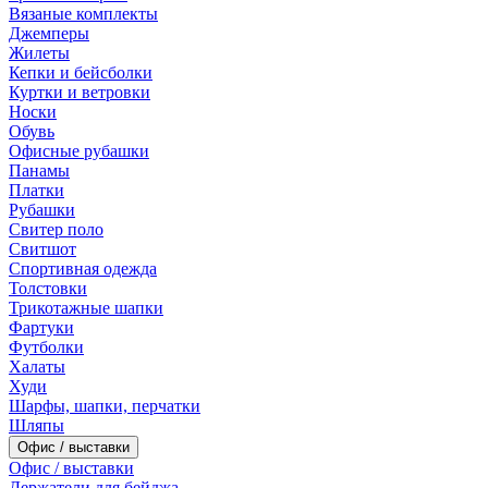
Вязаные комплекты
Джемперы
Жилеты
Кепки и бейсболки
Куртки и ветровки
Носки
Обувь
Офисные рубашки
Панамы
Платки
Рубашки
Свитер поло
Свитшот
Спортивная одежда
Толстовки
Трикотажные шапки
Фартуки
Футболки
Халаты
Худи
Шарфы, шапки, перчатки
Шляпы
Офис / выставки
Офис / выставки
Держатели для бейджа