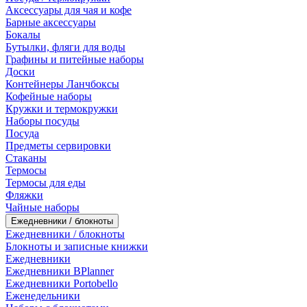
Аксессуары для чая и кофе
Барные аксессуары
Бокалы
Бутылки, фляги для воды
Графины и питейные наборы
Доски
Контейнеры Ланчбоксы
Кофейные наборы
Кружки и термокружки
Наборы посуды
Посуда
Предметы сервировки
Стаканы
Термосы
Термосы для еды
Фляжки
Чайные наборы
Ежедневники / блокноты
Ежедневники / блокноты
Блокноты и записные книжки
Ежедневники
Ежедневники BPlanner
Ежедневники Portobello
Еженедельники