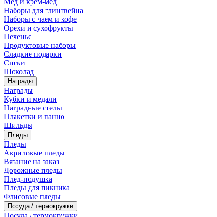
Мед и крем-мед
Наборы для глинтвейна
Наборы с чаем и кофе
Орехи и сухофрукты
Печенье
Продуктовые наборы
Сладкие подарки
Снеки
Шоколад
Награды
Награды
Кубки и медали
Наградные стелы
Плакетки и панно
Шильды
Пледы
Пледы
Акриловые пледы
Вязание на заказ
Дорожные пледы
Плед-подушка
Пледы для пикника
Флисовые пледы
Посуда / термокружки
Посуда / термокружки