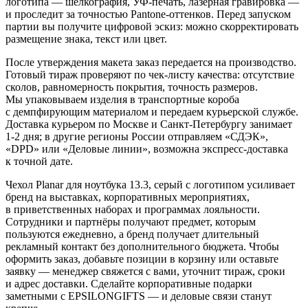
логотипа — шелкография, УФ-печать, лазерная гравировка —
и проследит за точностью Pantone-оттенков. Перед запуском
партии вы получите цифровой эскиз: можно скорректировать
размещение знака, текст или цвет.
После утверждения макета заказ передается на производство.
Готовый тираж проверяют по чек-листу качества: отсутствие
сколов, равномерность покрытия, точность размеров.
Мы упаковываем изделия в транспортные короба
с демпфирующим материалом и передаем курьерской службе.
Доставка курьером по Москве и Санкт-Петербургу занимает
1-2 дня; в другие регионы России отправляем «СДЭК»,
«DPD» или «Деловые линии», возможна экспресс-доставка
к точной дате.
Чехол Planar для ноутбука 13.3, серый с логотипом усиливает
бренд на выставках, корпоративных мероприятиях,
в приветственных наборах и программах лояльности.
Сотрудники и партнёры получают предмет, которым
пользуются ежедневно, а бренд получает длительный
рекламный контакт без дополнительного бюджета. Чтобы
оформить заказ, добавьте позиции в корзину или оставьте
заявку — менеджер свяжется с вами, уточнит тираж, сроки
и адрес доставки. Сделайте корпоративные подарки
заметными с EPSILONGIFTS — и деловые связи станут