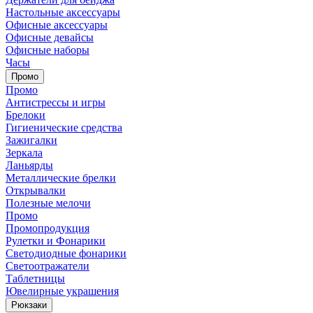
Настольные аксессуары
Офисные аксессуары
Офисные девайсы
Офисные наборы
Часы
Промо
Промо
Антистрессы и игры
Брелоки
Гигиенические средства
Зажигалки
Зеркала
Ланьярды
Металлические брелки
Открывалки
Полезные мелочи
Промо
Промопродукция
Рулетки и Фонарики
Светодиодные фонарики
Светоотражатели
Таблетницы
Ювелирные украшения
Рюкзаки