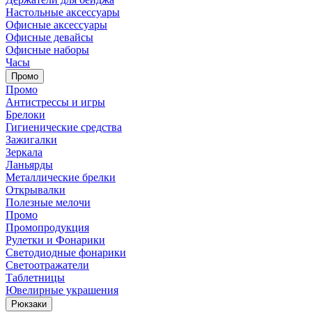
Настольные аксессуары
Офисные аксессуары
Офисные девайсы
Офисные наборы
Часы
Промо
Промо
Антистрессы и игры
Брелоки
Гигиенические средства
Зажигалки
Зеркала
Ланьярды
Металлические брелки
Открывалки
Полезные мелочи
Промо
Промопродукция
Рулетки и Фонарики
Светодиодные фонарики
Светоотражатели
Таблетницы
Ювелирные украшения
Рюкзаки