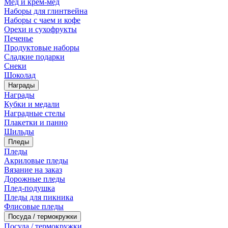
Мед и крем-мед
Наборы для глинтвейна
Наборы с чаем и кофе
Орехи и сухофрукты
Печенье
Продуктовые наборы
Сладкие подарки
Снеки
Шоколад
Награды
Награды
Кубки и медали
Наградные стелы
Плакетки и панно
Шильды
Пледы
Пледы
Акриловые пледы
Вязание на заказ
Дорожные пледы
Плед-подушка
Пледы для пикника
Флисовые пледы
Посуда / термокружки
Посуда / термокружки