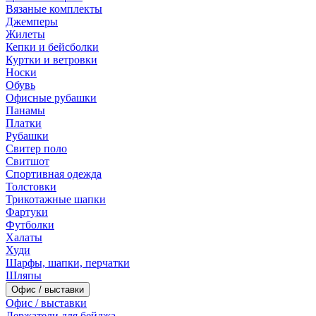
Вязаные комплекты
Джемперы
Жилеты
Кепки и бейсболки
Куртки и ветровки
Носки
Обувь
Офисные рубашки
Панамы
Платки
Рубашки
Свитер поло
Свитшот
Спортивная одежда
Толстовки
Трикотажные шапки
Фартуки
Футболки
Халаты
Худи
Шарфы, шапки, перчатки
Шляпы
Офис / выставки
Офис / выставки
Держатели для бейджа