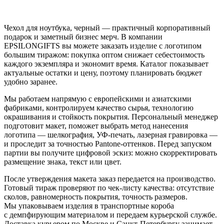
Чехол для ноутбука, черный — практичный корпоративный
подарок и заметный бизнес мерч. В компании
EPSILONGIFTS вы можете заказать изделие с логотипом
большим тиражом: покупка оптом снижает себестоимость
каждого экземпляра и экономит время. Каталог показывает
актуальные остатки и цену, поэтому планировать бюджет
удобно заранее.
Мы работаем напрямую с европейскими и азиатскими
фабриками, контролируем качество сырья, технологию
окрашивания и стойкость покрытия. Персональный менеджер
подготовит макет, поможет выбрать метод нанесения
логотипа — шелкография, УФ-печать, лазерная гравировка —
и проследит за точностью Pantone-оттенков. Перед запуском
партии вы получите цифровой эскиз: можно скорректировать
размещение знака, текст или цвет.
После утверждения макета заказ передается на производство.
Готовый тираж проверяют по чек-листу качества: отсутствие
сколов, равномерность покрытия, точность размеров.
Мы упаковываем изделия в транспортные короба
с демпфирующим материалом и передаем курьерской службе.
Доставка курьером по Москве и Санкт-Петербургу занимает