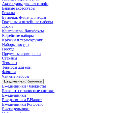
Аксессуары для чая и кофе
Барные аксессуары
Бокалы
Бутылки, фляги для воды
Графины и питейные наборы
Доски
Контейнеры Ланчбоксы
Кофейные наборы
Кружки и термокружки
Наборы посуды
Посуда
Предметы сервировки
Стаканы
Термосы
Термосы для еды
Фляжки
Чайные наборы
Ежедневники / блокноты
Ежедневники / блокноты
Блокноты и записные книжки
Ежедневники
Ежедневники BPlanner
Ежедневники Portobello
Еженедельники