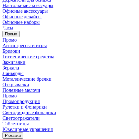
Настольные аксессуары
Офисные аксессуары
Офисные девайсы
Офисные наборы
Часы
Промо
Промо
Антистрессы и игры
Брелоки
Гигиенические средства
Зажигалки
Зеркала
Ланьярды
Металлические брелки
Открывалки
Полезные мелочи
Промо
Промопродукция
Рулетки и Фонарики
Светодиодные фонарики
Светоотражатели
Таблетницы
Ювелирные украшения
Рюкзаки