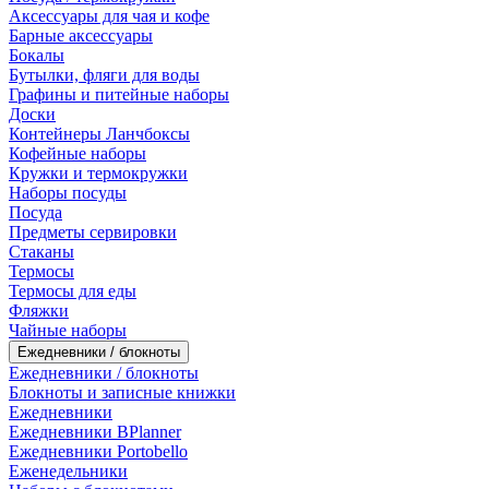
Аксессуары для чая и кофе
Барные аксессуары
Бокалы
Бутылки, фляги для воды
Графины и питейные наборы
Доски
Контейнеры Ланчбоксы
Кофейные наборы
Кружки и термокружки
Наборы посуды
Посуда
Предметы сервировки
Стаканы
Термосы
Термосы для еды
Фляжки
Чайные наборы
Ежедневники / блокноты
Ежедневники / блокноты
Блокноты и записные книжки
Ежедневники
Ежедневники BPlanner
Ежедневники Portobello
Еженедельники