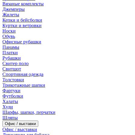
Вязаные комплекты
Джемперы
Жилеты
Кепки и бейсболки
Куртки и ветровки
Носки
Обувь
Офисные рубашки
Панамы
Платки
Рубашки
Свитер поло
Свитшот
Спортивная одежда
Толстовки
Трикотажные шапки
Фартуки
Футболки
Халаты
Худи
Шарфы, шапки, перчатки
Шляпы
Офис / выставки
Офис / выставки
Держатели для бейджа