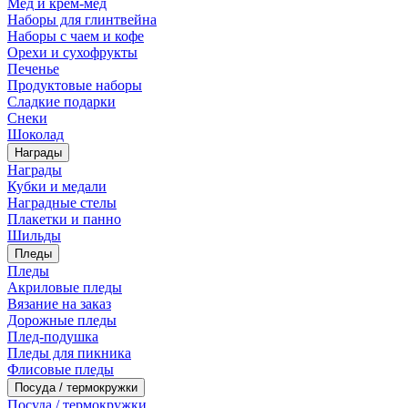
Мед и крем-мед
Наборы для глинтвейна
Наборы с чаем и кофе
Орехи и сухофрукты
Печенье
Продуктовые наборы
Сладкие подарки
Снеки
Шоколад
Награды
Награды
Кубки и медали
Наградные стелы
Плакетки и панно
Шильды
Пледы
Пледы
Акриловые пледы
Вязание на заказ
Дорожные пледы
Плед-подушка
Пледы для пикника
Флисовые пледы
Посуда / термокружки
Посуда / термокружки