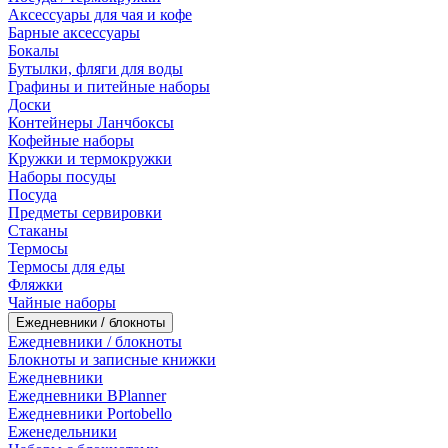
Аксессуары для чая и кофе
Барные аксессуары
Бокалы
Бутылки, фляги для воды
Графины и питейные наборы
Доски
Контейнеры Ланчбоксы
Кофейные наборы
Кружки и термокружки
Наборы посуды
Посуда
Предметы сервировки
Стаканы
Термосы
Термосы для еды
Фляжки
Чайные наборы
Ежедневники / блокноты
Ежедневники / блокноты
Блокноты и записные книжки
Ежедневники
Ежедневники BPlanner
Ежедневники Portobello
Еженедельники