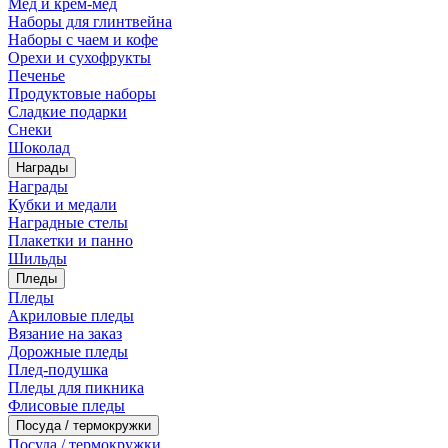
Мед и крем-мед
Наборы для глинтвейна
Наборы с чаем и кофе
Орехи и сухофрукты
Печенье
Продуктовые наборы
Сладкие подарки
Снеки
Шоколад
Награды
Награды
Кубки и медали
Наградные стелы
Плакетки и панно
Шильды
Пледы
Пледы
Акриловые пледы
Вязание на заказ
Дорожные пледы
Плед-подушка
Пледы для пикника
Флисовые пледы
Посуда / термокружки
Посуда / термокружки