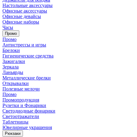
Настольные аксессуары
Офисные аксессуары
Офисные девайсы
Офисные наборы
Часы
Промо
Промо
Антистрессы и игры
Брелоки
Гигиенические средства
Зажигалки
Зеркала
Ланьярды
Металлические брелки
Открывалки
Полезные мелочи
Промо
Промопродукция
Рулетки и Фонарики
Светодиодные фонарики
Светоотражатели
Таблетницы
Ювелирные украшения
Рюкзаки