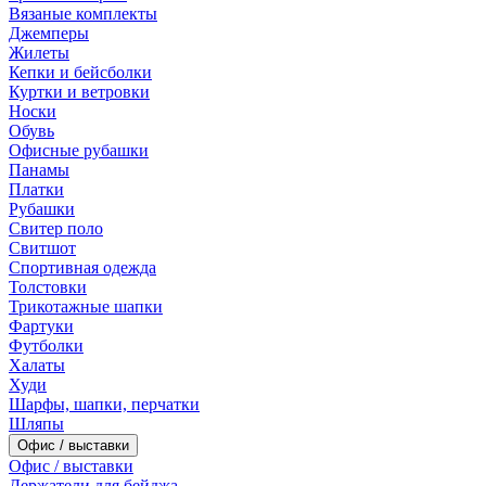
Вязаные комплекты
Джемперы
Жилеты
Кепки и бейсболки
Куртки и ветровки
Носки
Обувь
Офисные рубашки
Панамы
Платки
Рубашки
Свитер поло
Свитшот
Спортивная одежда
Толстовки
Трикотажные шапки
Фартуки
Футболки
Халаты
Худи
Шарфы, шапки, перчатки
Шляпы
Офис / выставки
Офис / выставки
Держатели для бейджа