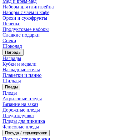
Мед и крем-мед
Наборы для глинтвейна
Наборы с чаем и кофе
Орехи и сухофрукты
Печенье
Продуктовые наборы
Сладкие подарки
Снеки
Шоколад
Награды
Награды
Кубки и медали
Наградные стелы
Плакетки и панно
Шильды
Пледы
Пледы
Акриловые пледы
Вязание на заказ
Дорожные пледы
Плед-подушка
Пледы для пикника
Флисовые пледы
Посуда / термокружки
Посуда / термокружки