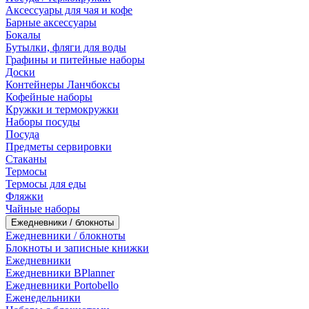
Аксессуары для чая и кофе
Барные аксессуары
Бокалы
Бутылки, фляги для воды
Графины и питейные наборы
Доски
Контейнеры Ланчбоксы
Кофейные наборы
Кружки и термокружки
Наборы посуды
Посуда
Предметы сервировки
Стаканы
Термосы
Термосы для еды
Фляжки
Чайные наборы
Ежедневники / блокноты
Ежедневники / блокноты
Блокноты и записные книжки
Ежедневники
Ежедневники BPlanner
Ежедневники Portobello
Еженедельники