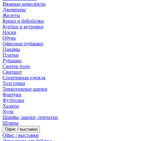
Вязаные комплекты
Джемперы
Жилеты
Кепки и бейсболки
Куртки и ветровки
Носки
Обувь
Офисные рубашки
Панамы
Платки
Рубашки
Свитер поло
Свитшот
Спортивная одежда
Толстовки
Трикотажные шапки
Фартуки
Футболки
Халаты
Худи
Шарфы, шапки, перчатки
Шляпы
Офис / выставки
Офис / выставки
Держатели для бейджа