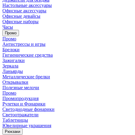
Настольные аксессуары
Офисные аксессуары
Офисные девайсы
Офисные наборы
Часы
Промо
Промо
Антистрессы и игры
Брелоки
Гигиенические средства
Зажигалки
Зеркала
Ланьярды
Металлические брелки
Открывалки
Полезные мелочи
Промо
Промопродукция
Рулетки и Фонарики
Светодиодные фонарики
Светоотражатели
Таблетницы
Ювелирные украшения
Рюкзаки