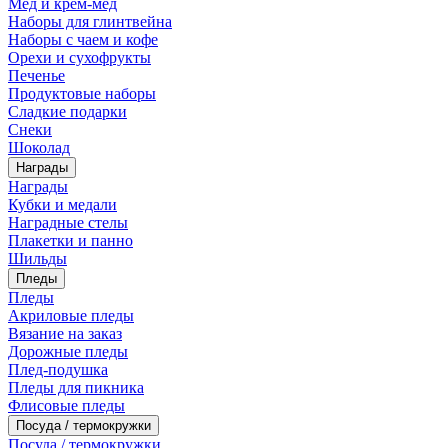
Мед и крем-мед
Наборы для глинтвейна
Наборы с чаем и кофе
Орехи и сухофрукты
Печенье
Продуктовые наборы
Сладкие подарки
Снеки
Шоколад
Награды
Награды
Кубки и медали
Наградные стелы
Плакетки и панно
Шильды
Пледы
Пледы
Акриловые пледы
Вязание на заказ
Дорожные пледы
Плед-подушка
Пледы для пикника
Флисовые пледы
Посуда / термокружки
Посуда / термокружки