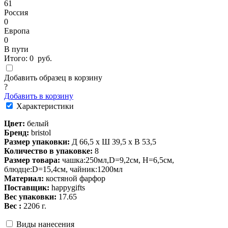
61
Россия
0
Европа
0
В пути
Итого:
0
руб.
Добавить образец в корзину
?
Добавить в корзину
Характеристики
Цвет:
белый
Бренд:
bristol
Размер упаковки:
Д 66,5 x Ш 39,5 x В 53,5
Количество в упаковке:
8
Размер товара:
чашка:250мл,D=9,2см, Н=6,5см,
блюдце:D=15,4см, чайник:1200мл
Материал:
костяной фарфор
Поставщик:
happygifts
Вес упаковки:
17.65
Вес :
2206 г.
Виды нанесения