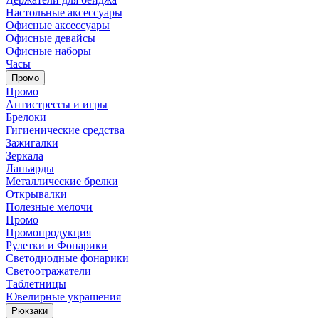
Настольные аксессуары
Офисные аксессуары
Офисные девайсы
Офисные наборы
Часы
Промо
Промо
Антистрессы и игры
Брелоки
Гигиенические средства
Зажигалки
Зеркала
Ланьярды
Металлические брелки
Открывалки
Полезные мелочи
Промо
Промопродукция
Рулетки и Фонарики
Светодиодные фонарики
Светоотражатели
Таблетницы
Ювелирные украшения
Рюкзаки