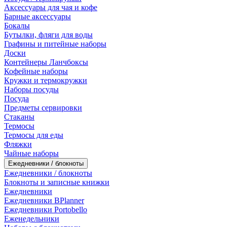
Аксессуары для чая и кофе
Барные аксессуары
Бокалы
Бутылки, фляги для воды
Графины и питейные наборы
Доски
Контейнеры Ланчбоксы
Кофейные наборы
Кружки и термокружки
Наборы посуды
Посуда
Предметы сервировки
Стаканы
Термосы
Термосы для еды
Фляжки
Чайные наборы
Ежедневники / блокноты
Ежедневники / блокноты
Блокноты и записные книжки
Ежедневники
Ежедневники BPlanner
Ежедневники Portobello
Еженедельники