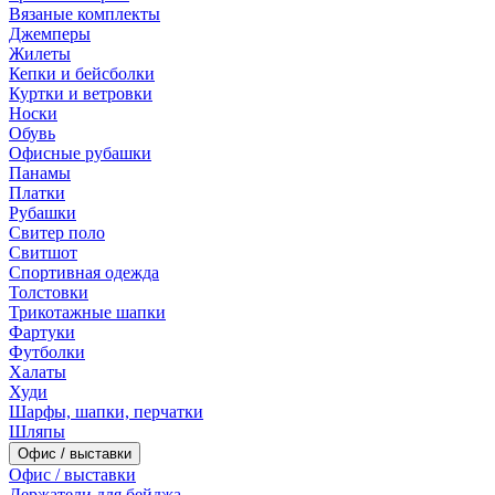
Вязаные комплекты
Джемперы
Жилеты
Кепки и бейсболки
Куртки и ветровки
Носки
Обувь
Офисные рубашки
Панамы
Платки
Рубашки
Свитер поло
Свитшот
Спортивная одежда
Толстовки
Трикотажные шапки
Фартуки
Футболки
Халаты
Худи
Шарфы, шапки, перчатки
Шляпы
Офис / выставки
Офис / выставки
Держатели для бейджа