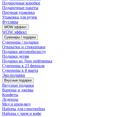
Подарочные коробки
Подарочные пакеты
Прочная упаковка
Упаковка для ручек
Футляры
WOW эффект
WOW эффект
Сувениры / подарки
Сувениры / подарки
Открытки и стикерпаки
Подарки автомобилисту
Подарки детям
Подарки ко Дню нефтяника
Сувениры к 23 февраля
Сувениры к 8 марта
Эко-подарки
Вкусные подарки
Вкусные подарки
Варенье и джемы
Конфеты
Леденцы
Мед и крем-мед
Наборы для глинтвейна
Наборы с чаем и кофе