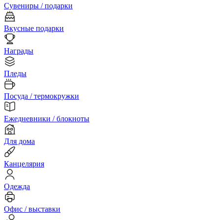
Сувениры / подарки
Вкусные подарки
Награды
Пледы
Посуда / термокружки
Ежедневники / блокноты
Для дома
Канцелярия
Одежда
Офис / выставки