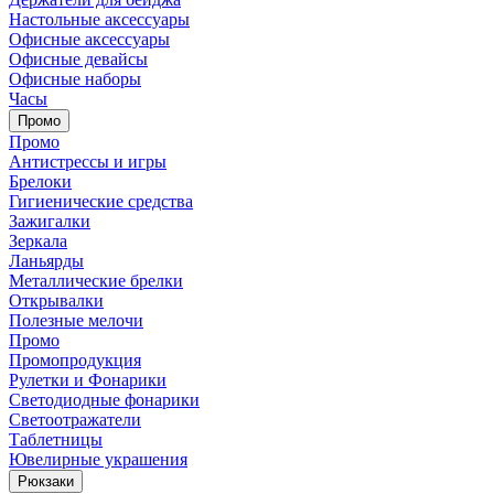
Настольные аксессуары
Офисные аксессуары
Офисные девайсы
Офисные наборы
Часы
Промо
Промо
Антистрессы и игры
Брелоки
Гигиенические средства
Зажигалки
Зеркала
Ланьярды
Металлические брелки
Открывалки
Полезные мелочи
Промо
Промопродукция
Рулетки и Фонарики
Светодиодные фонарики
Светоотражатели
Таблетницы
Ювелирные украшения
Рюкзаки