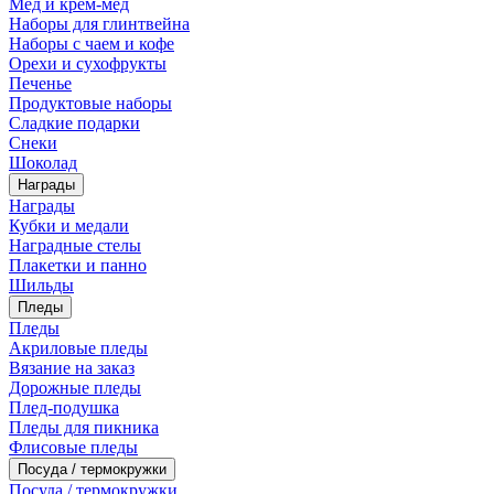
Мед и крем-мед
Наборы для глинтвейна
Наборы с чаем и кофе
Орехи и сухофрукты
Печенье
Продуктовые наборы
Сладкие подарки
Снеки
Шоколад
Награды
Награды
Кубки и медали
Наградные стелы
Плакетки и панно
Шильды
Пледы
Пледы
Акриловые пледы
Вязание на заказ
Дорожные пледы
Плед-подушка
Пледы для пикника
Флисовые пледы
Посуда / термокружки
Посуда / термокружки