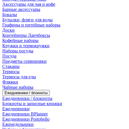
Аксессуары для чая и кофе
Барные аксессуары
Бокалы
Бутылки, фляги для воды
Графины и питейные наборы
Доски
Контейнеры Ланчбоксы
Кофейные наборы
Кружки и термокружки
Наборы посуды
Посуда
Предметы сервировки
Стаканы
Термосы
Термосы для еды
Фляжки
Чайные наборы
Ежедневники / блокноты
Ежедневники / блокноты
Блокноты и записные книжки
Ежедневники
Ежедневники BPlanner
Ежедневники Portobello
Еженедельники