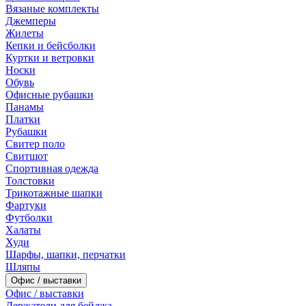
Вязаные комплекты
Джемперы
Жилеты
Кепки и бейсболки
Куртки и ветровки
Носки
Обувь
Офисные рубашки
Панамы
Платки
Рубашки
Свитер поло
Свитшот
Спортивная одежда
Толстовки
Трикотажные шапки
Фартуки
Футболки
Халаты
Худи
Шарфы, шапки, перчатки
Шляпы
Офис / выставки
Офис / выставки
Держатели для бейджа