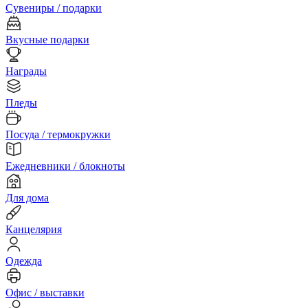
Сувениры / подарки
Вкусные подарки
Награды
Пледы
Посуда / термокружки
Ежедневники / блокноты
Для дома
Канцелярия
Одежда
Офис / выставки