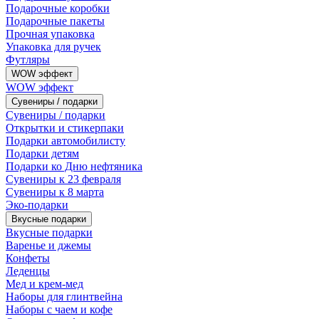
Подарочные коробки
Подарочные пакеты
Прочная упаковка
Упаковка для ручек
Футляры
WOW эффект
WOW эффект
Сувениры / подарки
Сувениры / подарки
Открытки и стикерпаки
Подарки автомобилисту
Подарки детям
Подарки ко Дню нефтяника
Сувениры к 23 февраля
Сувениры к 8 марта
Эко-подарки
Вкусные подарки
Вкусные подарки
Варенье и джемы
Конфеты
Леденцы
Мед и крем-мед
Наборы для глинтвейна
Наборы с чаем и кофе