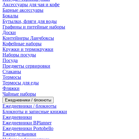
Аксессуары для чая и кофе
Барные аксессуары
Бокалы
Бутылки, фляги для воды
Графины и питейные наборы
Доски
Контейнеры Ланчбоксы
Кофейные наборы
Кружки и термокружки
Наборы посуды
Посуда
Предметы сервировки
Стаканы
Термосы
Термосы для еды
Фляжки
Чайные наборы
Ежедневники / блокноты
Ежедневники / блокноты
Блокноты и записные книжки
Ежедневники
Ежедневники BPlanner
Ежедневники Portobello
Еженедельники