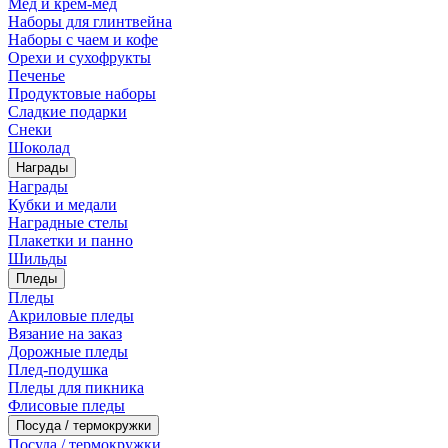
Мед и крем-мед
Наборы для глинтвейна
Наборы с чаем и кофе
Орехи и сухофрукты
Печенье
Продуктовые наборы
Сладкие подарки
Снеки
Шоколад
Награды
Награды
Кубки и медали
Наградные стелы
Плакетки и панно
Шильды
Пледы
Пледы
Акриловые пледы
Вязание на заказ
Дорожные пледы
Плед-подушка
Пледы для пикника
Флисовые пледы
Посуда / термокружки
Посуда / термокружки