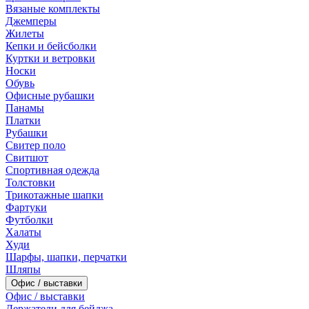
Вязаные комплекты
Джемперы
Жилеты
Кепки и бейсболки
Куртки и ветровки
Носки
Обувь
Офисные рубашки
Панамы
Платки
Рубашки
Свитер поло
Свитшот
Спортивная одежда
Толстовки
Трикотажные шапки
Фартуки
Футболки
Халаты
Худи
Шарфы, шапки, перчатки
Шляпы
Офис / выставки
Офис / выставки
Держатели для бейджа