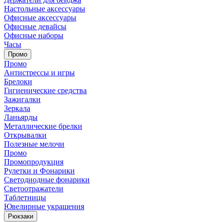
Настольные аксессуары
Офисные аксессуары
Офисные девайсы
Офисные наборы
Часы
Промо
Промо
Антистрессы и игры
Брелоки
Гигиенические средства
Зажигалки
Зеркала
Ланьярды
Металлические брелки
Открывалки
Полезные мелочи
Промо
Промопродукция
Рулетки и Фонарики
Светодиодные фонарики
Светоотражатели
Таблетницы
Ювелирные украшения
Рюкзаки