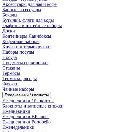
Аксессуары для чая и кофе
Барные аксессуары
Бокалы
Бутылки, фляги для воды
Графины и питейные наборы
Доски
Контейнеры Ланчбоксы
Кофейные наборы
Кружки и термокружки
Наборы посуды
Посуда
Предметы сервировки
Стаканы
Термосы
Термосы для еды
Фляжки
Чайные наборы
Ежедневники / блокноты
Ежедневники / блокноты
Блокноты и записные книжки
Ежедневники
Ежедневники BPlanner
Ежедневники Portobello
Еженедельники