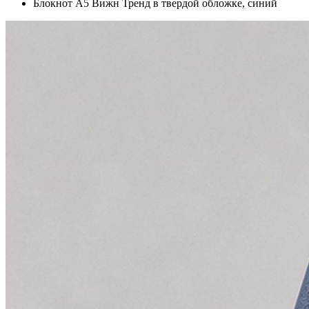
Блокнот А5 Вижн Тренд в твердой обложке, синий