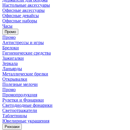
Настольные аксессуары
Офисные аксессуары
Офисные девайсы
Офисные наборы
Часы
Промо
Промо
Антистрессы и игры
Брелоки
Гигиенические средства
Зажигалки
Зеркала
Ланьярды
Металлические брелки
Открывалки
Полезные мелочи
Промо
Промопродукция
Рулетки и Фонарики
Светодиодные фонарики
Светоотражатели
Таблетницы
Ювелирные украшения
Рюкзаки