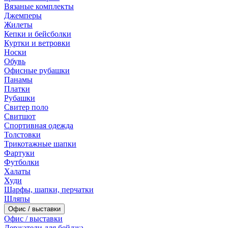
Вязаные комплекты
Джемперы
Жилеты
Кепки и бейсболки
Куртки и ветровки
Носки
Обувь
Офисные рубашки
Панамы
Платки
Рубашки
Свитер поло
Свитшот
Спортивная одежда
Толстовки
Трикотажные шапки
Фартуки
Футболки
Халаты
Худи
Шарфы, шапки, перчатки
Шляпы
Офис / выставки
Офис / выставки
Держатели для бейджа