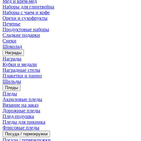
Мед и крем-мед
Наборы для глинтвейна
Наборы с чаем и кофе
Орехи и сухофрукты
Печенье
Продуктовые наборы
Сладкие подарки
Снеки
Шоколад
Награды
Награды
Кубки и медали
Наградные стелы
Плакетки и панно
Шильды
Пледы
Пледы
Акриловые пледы
Вязание на заказ
Дорожные пледы
Плед-подушка
Пледы для пикника
Флисовые пледы
Посуда / термокружки
Посуда / термокружки