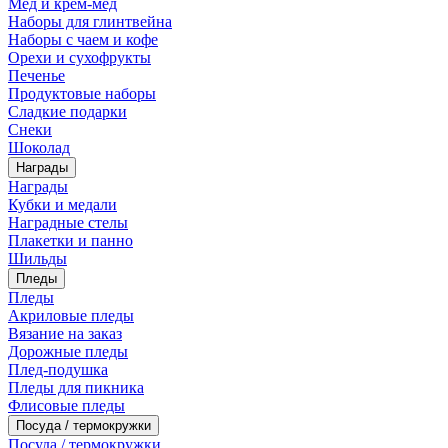
Мед и крем-мед
Наборы для глинтвейна
Наборы с чаем и кофе
Орехи и сухофрукты
Печенье
Продуктовые наборы
Сладкие подарки
Снеки
Шоколад
Награды
Награды
Кубки и медали
Наградные стелы
Плакетки и панно
Шильды
Пледы
Пледы
Акриловые пледы
Вязание на заказ
Дорожные пледы
Плед-подушка
Пледы для пикника
Флисовые пледы
Посуда / термокружки
Посуда / термокружки