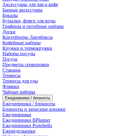
Аксессуары для чая и кофе
Барные аксессуары
Бокалы
Бутылки, фляги для воды
Графины и питейные наборы
Доски
Контейнеры Ланчбоксы
Кофейные наборы
Кружки и термокружки
Наборы посуды
Посуда
Предметы сервировки
Стаканы
Термосы
Термосы для еды
Фляжки
Чайные наборы
Ежедневники / блокноты
Ежедневники / блокноты
Блокноты и записные книжки
Ежедневники
Ежедневники BPlanner
Ежедневники Portobello
Еженедельники