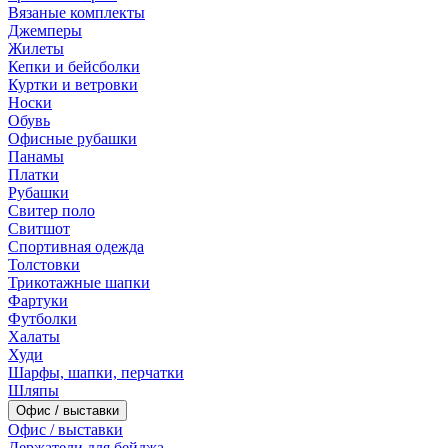
Вязаные комплекты
Джемперы
Жилеты
Кепки и бейсболки
Куртки и ветровки
Носки
Обувь
Офисные рубашки
Панамы
Платки
Рубашки
Свитер поло
Свитшот
Спортивная одежда
Толстовки
Трикотажные шапки
Фартуки
Футболки
Халаты
Худи
Шарфы, шапки, перчатки
Шляпы
Офис / выставки
Офис / выставки
Держатели для бейджа