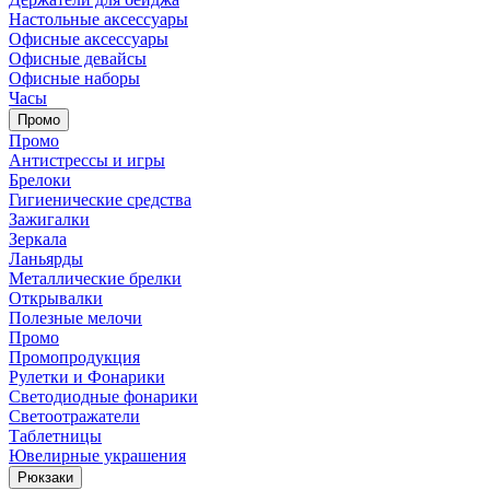
Настольные аксессуары
Офисные аксессуары
Офисные девайсы
Офисные наборы
Часы
Промо
Промо
Антистрессы и игры
Брелоки
Гигиенические средства
Зажигалки
Зеркала
Ланьярды
Металлические брелки
Открывалки
Полезные мелочи
Промо
Промопродукция
Рулетки и Фонарики
Светодиодные фонарики
Светоотражатели
Таблетницы
Ювелирные украшения
Рюкзаки