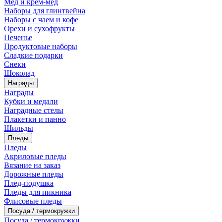
Мед и крем-мед
Наборы для глинтвейна
Наборы с чаем и кофе
Орехи и сухофрукты
Печенье
Продуктовые наборы
Сладкие подарки
Снеки
Шоколад
Награды
Награды
Кубки и медали
Наградные стелы
Плакетки и панно
Шильды
Пледы
Пледы
Акриловые пледы
Вязание на заказ
Дорожные пледы
Плед-подушка
Пледы для пикника
Флисовые пледы
Посуда / термокружки
Посуда / термокружки