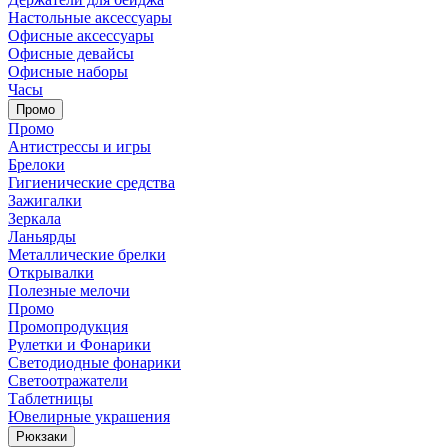
Настольные аксессуары
Офисные аксессуары
Офисные девайсы
Офисные наборы
Часы
Промо
Промо
Антистрессы и игры
Брелоки
Гигиенические средства
Зажигалки
Зеркала
Ланьярды
Металлические брелки
Открывалки
Полезные мелочи
Промо
Промопродукция
Рулетки и Фонарики
Светодиодные фонарики
Светоотражатели
Таблетницы
Ювелирные украшения
Рюкзаки