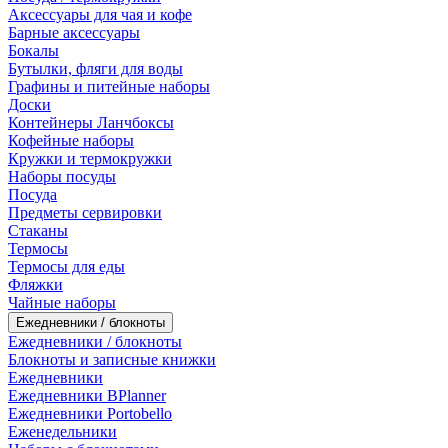
Аксессуары для чая и кофе
Барные аксессуары
Бокалы
Бутылки, фляги для воды
Графины и питейные наборы
Доски
Контейнеры Ланчбоксы
Кофейные наборы
Кружки и термокружки
Наборы посуды
Посуда
Предметы сервировки
Стаканы
Термосы
Термосы для еды
Фляжки
Чайные наборы
Ежедневники / блокноты
Ежедневники / блокноты
Блокноты и записные книжки
Ежедневники
Ежедневники BPlanner
Ежедневники Portobello
Еженедельники