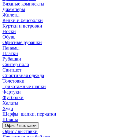
Вязаные комплекты
Джемперы
Жилеты
Кепки и бейсболки
Куртки и ветровки
Носки
Обувь
Офисные рубашки
Панамы
Платки
Рубашки
Свитер поло
Свитшот
Спортивная одежда
Толстовки
Трикотажные шапки
Фартуки
Футболки
Халаты
Худи
Шарфы, шапки, перчатки
Шляпы
Офис / выставки
Офис / выставки
Держатели для бейджа