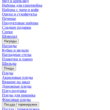
Мед и крем-мед
Наборы для глинтвейна
Наборы с чаем и кофе
Орехи и сухофрукты
Печенье
Продуктовые наборы
Сладкие подарки
Снеки
Шоколад
Награды
Награды
Кубки и медали
Наградные стелы
Плакетки и панно
Шильды
Пледы
Пледы
Акриловые пледы
Вязание на заказ
Дорожные пледы
Плед-подушка
Пледы для пикника
Флисовые пледы
Посуда / термокружки
Посуда / термокружки