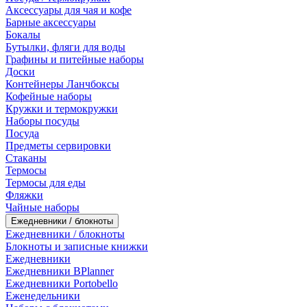
Аксессуары для чая и кофе
Барные аксессуары
Бокалы
Бутылки, фляги для воды
Графины и питейные наборы
Доски
Контейнеры Ланчбоксы
Кофейные наборы
Кружки и термокружки
Наборы посуды
Посуда
Предметы сервировки
Стаканы
Термосы
Термосы для еды
Фляжки
Чайные наборы
Ежедневники / блокноты
Ежедневники / блокноты
Блокноты и записные книжки
Ежедневники
Ежедневники BPlanner
Ежедневники Portobello
Еженедельники