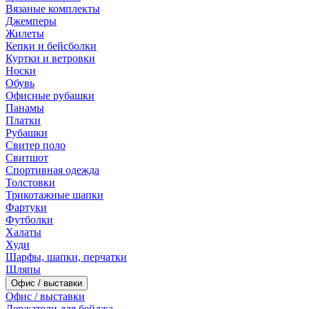
Вязаные комплекты
Джемперы
Жилеты
Кепки и бейсболки
Куртки и ветровки
Носки
Обувь
Офисные рубашки
Панамы
Платки
Рубашки
Свитер поло
Свитшот
Спортивная одежда
Толстовки
Трикотажные шапки
Фартуки
Футболки
Халаты
Худи
Шарфы, шапки, перчатки
Шляпы
Офис / выставки
Офис / выставки
Держатели для бейджа