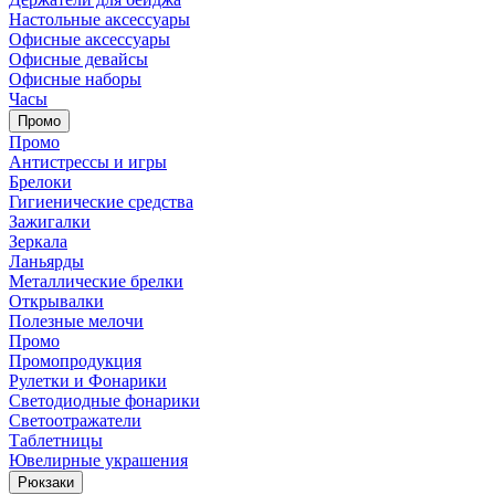
Настольные аксессуары
Офисные аксессуары
Офисные девайсы
Офисные наборы
Часы
Промо
Промо
Антистрессы и игры
Брелоки
Гигиенические средства
Зажигалки
Зеркала
Ланьярды
Металлические брелки
Открывалки
Полезные мелочи
Промо
Промопродукция
Рулетки и Фонарики
Светодиодные фонарики
Светоотражатели
Таблетницы
Ювелирные украшения
Рюкзаки