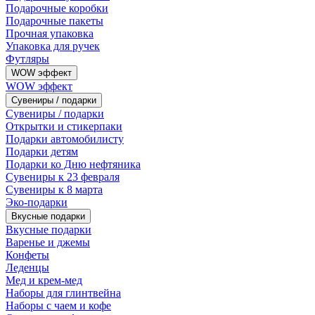
Подарочные коробки
Подарочные пакеты
Прочная упаковка
Упаковка для ручек
Футляры
WOW эффект
WOW эффект
Сувениры / подарки
Сувениры / подарки
Открытки и стикерпаки
Подарки автомобилисту
Подарки детям
Подарки ко Дню нефтяника
Сувениры к 23 февраля
Сувениры к 8 марта
Эко-подарки
Вкусные подарки
Вкусные подарки
Варенье и джемы
Конфеты
Леденцы
Мед и крем-мед
Наборы для глинтвейна
Наборы с чаем и кофе