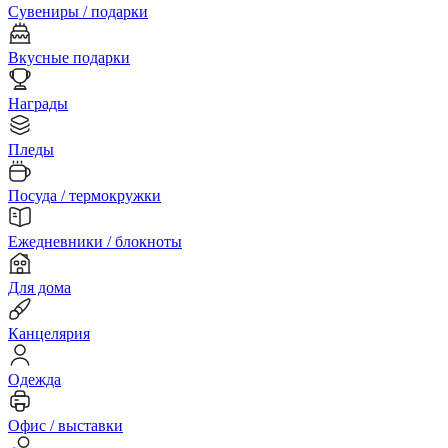
Сувениры / подарки
Вкусные подарки
Награды
Пледы
Посуда / термокружки
Ежедневники / блокноты
Для дома
Канцелярия
Одежда
Офис / выставки