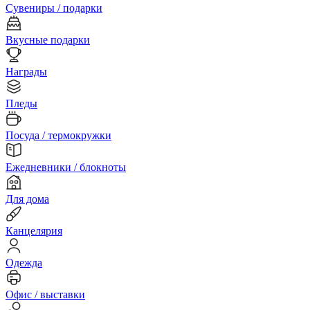
Сувениры / подарки
Вкусные подарки
Награды
Пледы
Посуда / термокружки
Ежедневники / блокноты
Для дома
Канцелярия
Одежда
Офис / выставки