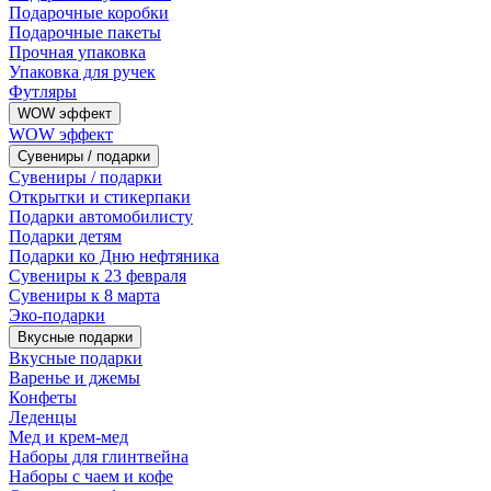
Подарочные коробки
Подарочные пакеты
Прочная упаковка
Упаковка для ручек
Футляры
WOW эффект
WOW эффект
Сувениры / подарки
Сувениры / подарки
Открытки и стикерпаки
Подарки автомобилисту
Подарки детям
Подарки ко Дню нефтяника
Сувениры к 23 февраля
Сувениры к 8 марта
Эко-подарки
Вкусные подарки
Вкусные подарки
Варенье и джемы
Конфеты
Леденцы
Мед и крем-мед
Наборы для глинтвейна
Наборы с чаем и кофе