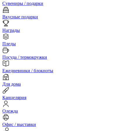
Сувениры / подарки
Вкусные подарки
Награды
Пледы
Посуда / термокружки
Ежедневники / блокноты
Для дома
Канцелярия
Одежда
Офис / выставки