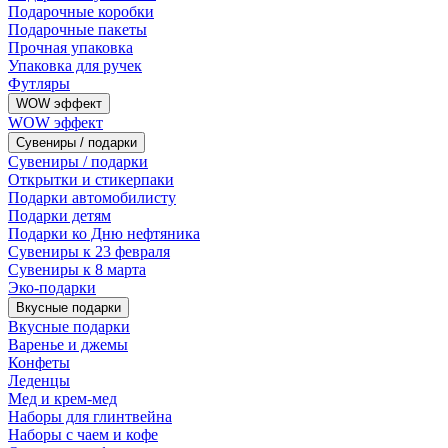
Подарочные коробки
Подарочные пакеты
Прочная упаковка
Упаковка для ручек
Футляры
WOW эффект
WOW эффект
Сувениры / подарки
Сувениры / подарки
Открытки и стикерпаки
Подарки автомобилисту
Подарки детям
Подарки ко Дню нефтяника
Сувениры к 23 февраля
Сувениры к 8 марта
Эко-подарки
Вкусные подарки
Вкусные подарки
Варенье и джемы
Конфеты
Леденцы
Мед и крем-мед
Наборы для глинтвейна
Наборы с чаем и кофе