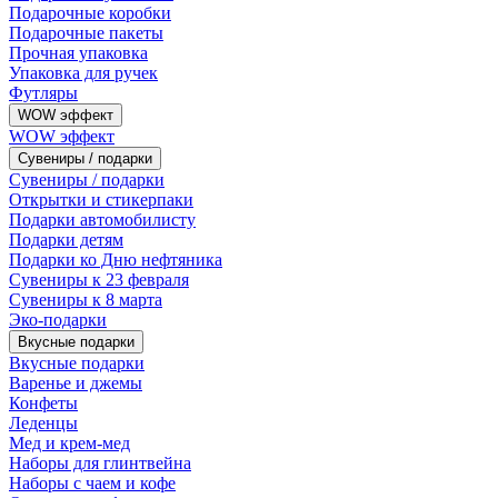
Подарочные коробки
Подарочные пакеты
Прочная упаковка
Упаковка для ручек
Футляры
WOW эффект
WOW эффект
Сувениры / подарки
Сувениры / подарки
Открытки и стикерпаки
Подарки автомобилисту
Подарки детям
Подарки ко Дню нефтяника
Сувениры к 23 февраля
Сувениры к 8 марта
Эко-подарки
Вкусные подарки
Вкусные подарки
Варенье и джемы
Конфеты
Леденцы
Мед и крем-мед
Наборы для глинтвейна
Наборы с чаем и кофе