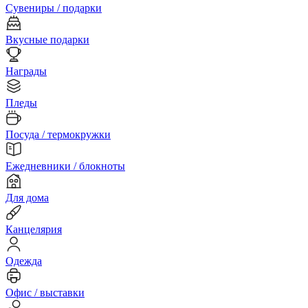
Сувениры / подарки
Вкусные подарки
Награды
Пледы
Посуда / термокружки
Ежедневники / блокноты
Для дома
Канцелярия
Одежда
Офис / выставки