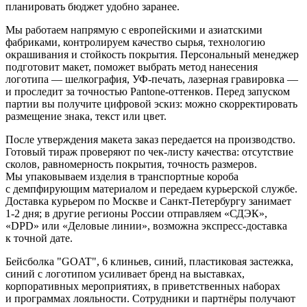
планировать бюджет удобно заранее.
Мы работаем напрямую с европейскими и азиатскими
фабриками, контролируем качество сырья, технологию
окрашивания и стойкость покрытия. Персональный менеджер
подготовит макет, поможет выбрать метод нанесения
логотипа — шелкография, УФ-печать, лазерная гравировка —
и проследит за точностью Pantone-оттенков. Перед запуском
партии вы получите цифровой эскиз: можно скорректировать
размещение знака, текст или цвет.
После утверждения макета заказ передается на производство.
Готовый тираж проверяют по чек-листу качества: отсутствие
сколов, равномерность покрытия, точность размеров.
Мы упаковываем изделия в транспортные короба
с демпфирующим материалом и передаем курьерской службе.
Доставка курьером по Москве и Санкт-Петербургу занимает
1-2 дня; в другие регионы России отправляем «СДЭК»,
«DPD» или «Деловые линии», возможна экспресс-доставка
к точной дате.
Бейсболка "GOAT", 6 клиньев, синий, пластиковая застежка,
синий с логотипом усиливает бренд на выставках,
корпоративных мероприятиях, в приветственных наборах
и программах лояльности. Сотрудники и партнёры получают