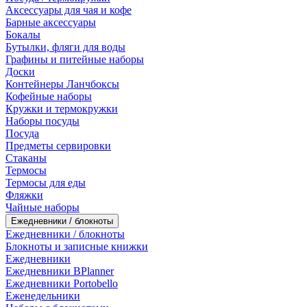
Аксессуары для чая и кофе
Барные аксессуары
Бокалы
Бутылки, фляги для воды
Графины и питейные наборы
Доски
Контейнеры Ланчбоксы
Кофейные наборы
Кружки и термокружки
Наборы посуды
Посуда
Предметы сервировки
Стаканы
Термосы
Термосы для еды
Фляжки
Чайные наборы
Ежедневники / блокноты
Ежедневники / блокноты
Блокноты и записные книжки
Ежедневники
Ежедневники BPlanner
Ежедневники Portobello
Еженедельники