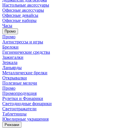
Настольные аксессуары
Офисные аксессуары
Офисные девайсы
Офисные наборы
Часы
Промо
Промо
Антистрессы и игры
Брелоки
Гигиенические средства
Зажигалки
Зеркала
Ланьярды
Металлические брелки
Открывалки
Полезные мелочи
Промо
Промопродукция
Рулетки и Фонарики
Светодиодные фонарики
Светоотражатели
Таблетницы
Ювелирные украшения
Рюкзаки