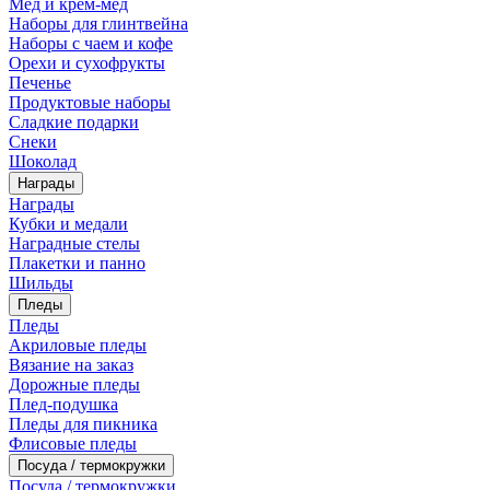
Мед и крем-мед
Наборы для глинтвейна
Наборы с чаем и кофе
Орехи и сухофрукты
Печенье
Продуктовые наборы
Сладкие подарки
Снеки
Шоколад
Награды
Награды
Кубки и медали
Наградные стелы
Плакетки и панно
Шильды
Пледы
Пледы
Акриловые пледы
Вязание на заказ
Дорожные пледы
Плед-подушка
Пледы для пикника
Флисовые пледы
Посуда / термокружки
Посуда / термокружки