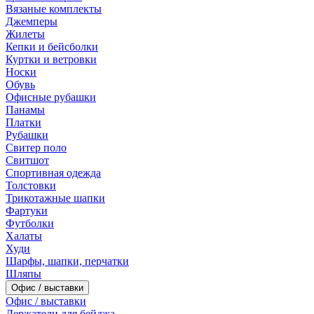
Вязаные комплекты
Джемперы
Жилеты
Кепки и бейсболки
Куртки и ветровки
Носки
Обувь
Офисные рубашки
Панамы
Платки
Рубашки
Свитер поло
Свитшот
Спортивная одежда
Толстовки
Трикотажные шапки
Фартуки
Футболки
Халаты
Худи
Шарфы, шапки, перчатки
Шляпы
Офис / выставки
Офис / выставки
Держатели для бейджа