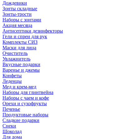
Дождевики
Зонты складные
Зонты-трости
Наборы с зонтами
Акция месяца
Антисептики дезинфекторы
Гели и спреи для рук
Комплекты СИЗ
Маски для лица
Очиститель
Увлажнитель
Вкусные подарки
Варенье и джемы
Конфеты
Леденцы
Мед и крем-мед
Наборы для глинтвейна
Наборы с чаем и кофе
Орехи и сухофрукты
Печенье
Продуктовые наборы
Сладкие подарки
Снеки
Шоколад
Для дома