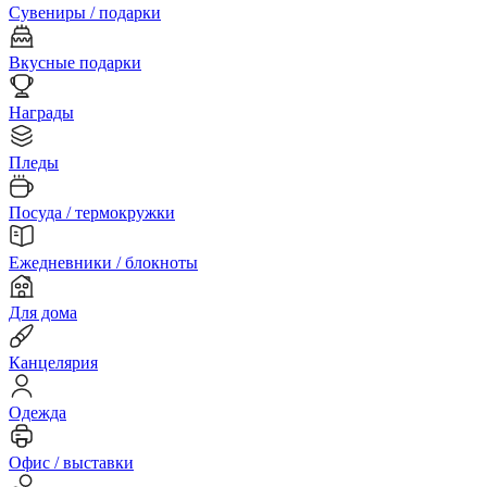
Сувениры / подарки
Вкусные подарки
Награды
Пледы
Посуда / термокружки
Ежедневники / блокноты
Для дома
Канцелярия
Одежда
Офис / выставки