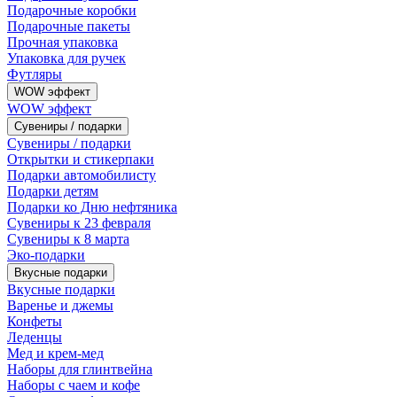
Подарочные коробки
Подарочные пакеты
Прочная упаковка
Упаковка для ручек
Футляры
WOW эффект
WOW эффект
Сувениры / подарки
Сувениры / подарки
Открытки и стикерпаки
Подарки автомобилисту
Подарки детям
Подарки ко Дню нефтяника
Сувениры к 23 февраля
Сувениры к 8 марта
Эко-подарки
Вкусные подарки
Вкусные подарки
Варенье и джемы
Конфеты
Леденцы
Мед и крем-мед
Наборы для глинтвейна
Наборы с чаем и кофе