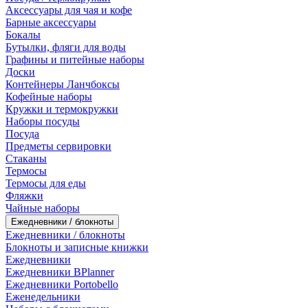
Аксессуары для чая и кофе
Барные аксессуары
Бокалы
Бутылки, фляги для воды
Графины и питейные наборы
Доски
Контейнеры Ланчбоксы
Кофейные наборы
Кружки и термокружки
Наборы посуды
Посуда
Предметы сервировки
Стаканы
Термосы
Термосы для еды
Фляжки
Чайные наборы
Ежедневники / блокноты
Ежедневники / блокноты
Блокноты и записные книжки
Ежедневники
Ежедневники BPlanner
Ежедневники Portobello
Еженедельники