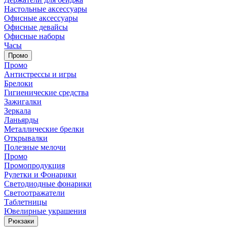
Настольные аксессуары
Офисные аксессуары
Офисные девайсы
Офисные наборы
Часы
Промо
Промо
Антистрессы и игры
Брелоки
Гигиенические средства
Зажигалки
Зеркала
Ланьярды
Металлические брелки
Открывалки
Полезные мелочи
Промо
Промопродукция
Рулетки и Фонарики
Светодиодные фонарики
Светоотражатели
Таблетницы
Ювелирные украшения
Рюкзаки