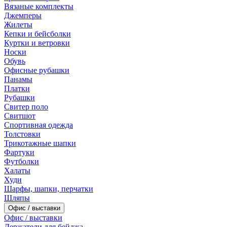
Вязаные комплекты
Джемперы
Жилеты
Кепки и бейсболки
Куртки и ветровки
Носки
Обувь
Офисные рубашки
Панамы
Платки
Рубашки
Свитер поло
Свитшот
Спортивная одежда
Толстовки
Трикотажные шапки
Фартуки
Футболки
Халаты
Худи
Шарфы, шапки, перчатки
Шляпы
Офис / выставки
Офис / выставки
Держатели для бейджа