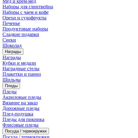
Мед и крем-мед
Наборы для глинтвейна
Наборы с чаем и кофе
Орехи и сухофрукты
Печенье
Продуктовые наборы
Сладкие подарки
Снеки
Шоколад
Награды
Награды
Кубки и медали
Наградные стелы
Плакетки и панно
Шильды
Пледы
Пледы
Акриловые пледы
Вязание на заказ
Дорожные пледы
Плед-подушка
Пледы для пикника
Флисовые пледы
Посуда / термокружки
Посуда / термокружки