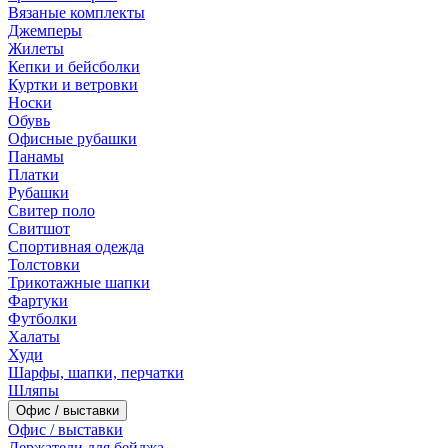
Вязаные комплекты
Джемперы
Жилеты
Кепки и бейсболки
Куртки и ветровки
Носки
Обувь
Офисные рубашки
Панамы
Платки
Рубашки
Свитер поло
Свитшот
Спортивная одежда
Толстовки
Трикотажные шапки
Фартуки
Футболки
Халаты
Худи
Шарфы, шапки, перчатки
Шляпы
Офис / выставки
Офис / выставки
Держатели для бейджа