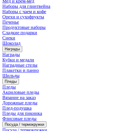
Мед и крем-мед
Наборы для глинтвейна
Наборы с чаем и кофе
Орехи и сухофрукты
Печенье
Продуктовые наборы
Сладкие подарки
Снеки
Шоколад
Награды
Награды
Кубки и медали
Наградные стелы
Плакетки и панно
Шильды
Пледы
Пледы
Акриловые пледы
Вязание на заказ
Дорожные пледы
Плед-подушка
Пледы для пикника
Флисовые пледы
Посуда / термокружки
Посуда / термокружки