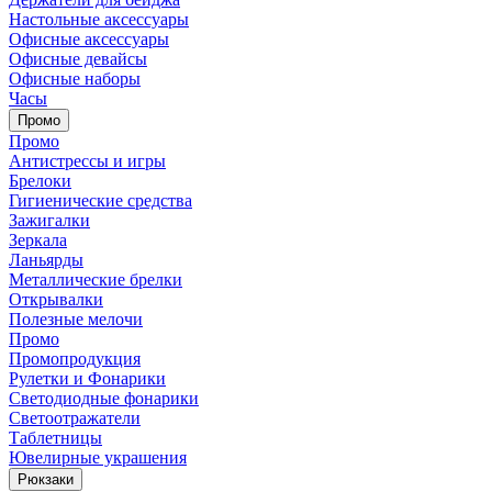
Настольные аксессуары
Офисные аксессуары
Офисные девайсы
Офисные наборы
Часы
Промо
Промо
Антистрессы и игры
Брелоки
Гигиенические средства
Зажигалки
Зеркала
Ланьярды
Металлические брелки
Открывалки
Полезные мелочи
Промо
Промопродукция
Рулетки и Фонарики
Светодиодные фонарики
Светоотражатели
Таблетницы
Ювелирные украшения
Рюкзаки