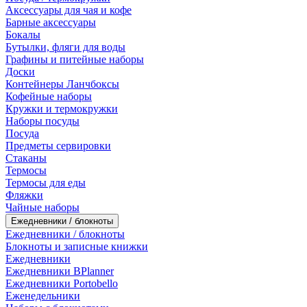
Аксессуары для чая и кофе
Барные аксессуары
Бокалы
Бутылки, фляги для воды
Графины и питейные наборы
Доски
Контейнеры Ланчбоксы
Кофейные наборы
Кружки и термокружки
Наборы посуды
Посуда
Предметы сервировки
Стаканы
Термосы
Термосы для еды
Фляжки
Чайные наборы
Ежедневники / блокноты
Ежедневники / блокноты
Блокноты и записные книжки
Ежедневники
Ежедневники BPlanner
Ежедневники Portobello
Еженедельники