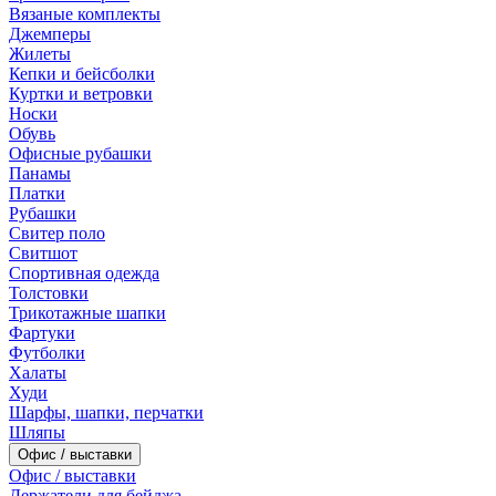
Вязаные комплекты
Джемперы
Жилеты
Кепки и бейсболки
Куртки и ветровки
Носки
Обувь
Офисные рубашки
Панамы
Платки
Рубашки
Свитер поло
Свитшот
Спортивная одежда
Толстовки
Трикотажные шапки
Фартуки
Футболки
Халаты
Худи
Шарфы, шапки, перчатки
Шляпы
Офис / выставки
Офис / выставки
Держатели для бейджа