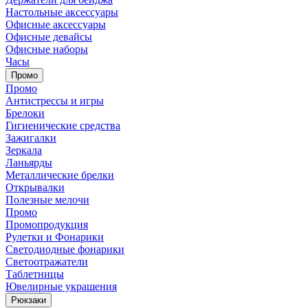
Настольные аксессуары
Офисные аксессуары
Офисные девайсы
Офисные наборы
Часы
Промо
Промо
Антистрессы и игры
Брелоки
Гигиенические средства
Зажигалки
Зеркала
Ланьярды
Металлические брелки
Открывалки
Полезные мелочи
Промо
Промопродукция
Рулетки и Фонарики
Светодиодные фонарики
Светоотражатели
Таблетницы
Ювелирные украшения
Рюкзаки