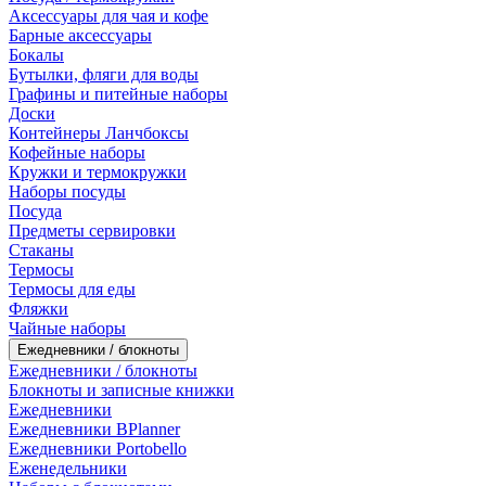
Аксессуары для чая и кофе
Барные аксессуары
Бокалы
Бутылки, фляги для воды
Графины и питейные наборы
Доски
Контейнеры Ланчбоксы
Кофейные наборы
Кружки и термокружки
Наборы посуды
Посуда
Предметы сервировки
Стаканы
Термосы
Термосы для еды
Фляжки
Чайные наборы
Ежедневники / блокноты
Ежедневники / блокноты
Блокноты и записные книжки
Ежедневники
Ежедневники BPlanner
Ежедневники Portobello
Еженедельники