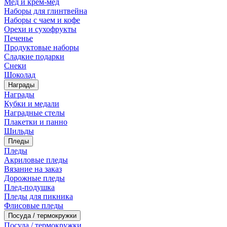
Мед и крем-мед
Наборы для глинтвейна
Наборы с чаем и кофе
Орехи и сухофрукты
Печенье
Продуктовые наборы
Сладкие подарки
Снеки
Шоколад
Награды
Награды
Кубки и медали
Наградные стелы
Плакетки и панно
Шильды
Пледы
Пледы
Акриловые пледы
Вязание на заказ
Дорожные пледы
Плед-подушка
Пледы для пикника
Флисовые пледы
Посуда / термокружки
Посуда / термокружки