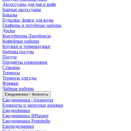
Аксессуары для чая и кофе
Барные аксессуары
Бокалы
Бутылки, фляги для воды
Графины и питейные наборы
Доски
Контейнеры Ланчбоксы
Кофейные наборы
Кружки и термокружки
Наборы посуды
Посуда
Предметы сервировки
Стаканы
Термосы
Термосы для еды
Фляжки
Чайные наборы
Ежедневники / блокноты
Ежедневники / блокноты
Блокноты и записные книжки
Ежедневники
Ежедневники BPlanner
Ежедневники Portobello
Еженедельники