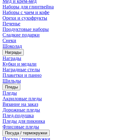
Мед и крем-мед
Наборы для глинтвейна
Наборы с чаем и кофе
Орехи и сухофрукты
Печенье
Продуктовые наборы
Сладкие подарки
Снеки
Шоколад
Награды
Награды
Кубки и медали
Наградные стелы
Плакетки и панно
Шильды
Пледы
Пледы
Акриловые пледы
Вязание на заказ
Дорожные пледы
Плед-подушка
Пледы для пикника
Флисовые пледы
Посуда / термокружки
Посуда / термокружки