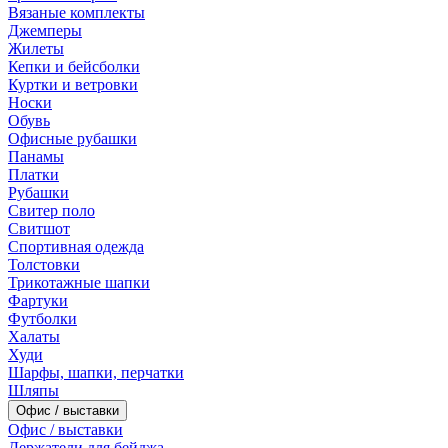
Вязаные комплекты
Джемперы
Жилеты
Кепки и бейсболки
Куртки и ветровки
Носки
Обувь
Офисные рубашки
Панамы
Платки
Рубашки
Свитер поло
Свитшот
Спортивная одежда
Толстовки
Трикотажные шапки
Фартуки
Футболки
Халаты
Худи
Шарфы, шапки, перчатки
Шляпы
Офис / выставки
Офис / выставки
Держатели для бейджа