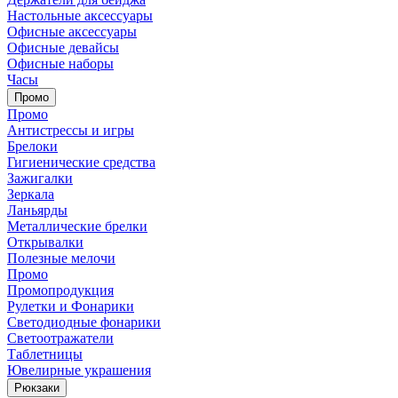
Настольные аксессуары
Офисные аксессуары
Офисные девайсы
Офисные наборы
Часы
Промо
Промо
Антистрессы и игры
Брелоки
Гигиенические средства
Зажигалки
Зеркала
Ланьярды
Металлические брелки
Открывалки
Полезные мелочи
Промо
Промопродукция
Рулетки и Фонарики
Светодиодные фонарики
Светоотражатели
Таблетницы
Ювелирные украшения
Рюкзаки