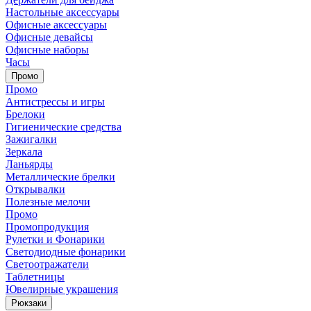
Настольные аксессуары
Офисные аксессуары
Офисные девайсы
Офисные наборы
Часы
Промо
Промо
Антистрессы и игры
Брелоки
Гигиенические средства
Зажигалки
Зеркала
Ланьярды
Металлические брелки
Открывалки
Полезные мелочи
Промо
Промопродукция
Рулетки и Фонарики
Светодиодные фонарики
Светоотражатели
Таблетницы
Ювелирные украшения
Рюкзаки