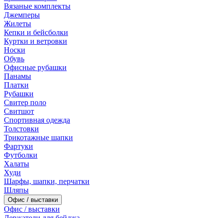
Вязаные комплекты
Джемперы
Жилеты
Кепки и бейсболки
Куртки и ветровки
Носки
Обувь
Офисные рубашки
Панамы
Платки
Рубашки
Свитер поло
Свитшот
Спортивная одежда
Толстовки
Трикотажные шапки
Фартуки
Футболки
Халаты
Худи
Шарфы, шапки, перчатки
Шляпы
Офис / выставки
Офис / выставки
Держатели для бейджа