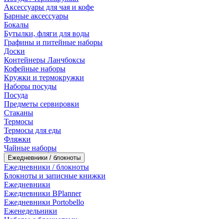
Аксессуары для чая и кофе
Барные аксессуары
Бокалы
Бутылки, фляги для воды
Графины и питейные наборы
Доски
Контейнеры Ланчбоксы
Кофейные наборы
Кружки и термокружки
Наборы посуды
Посуда
Предметы сервировки
Стаканы
Термосы
Термосы для еды
Фляжки
Чайные наборы
Ежедневники / блокноты
Ежедневники / блокноты
Блокноты и записные книжки
Ежедневники
Ежедневники BPlanner
Ежедневники Portobello
Еженедельники