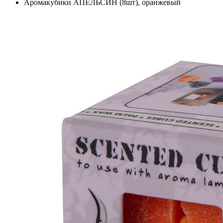
Аромакубики АПЕЛЬСИН (8шт), оранжевый