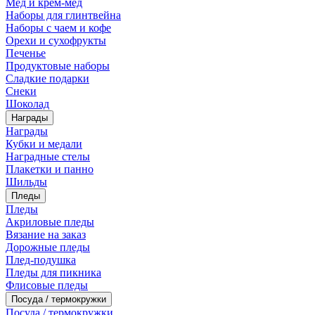
Мед и крем-мед
Наборы для глинтвейна
Наборы с чаем и кофе
Орехи и сухофрукты
Печенье
Продуктовые наборы
Сладкие подарки
Снеки
Шоколад
Награды
Награды
Кубки и медали
Наградные стелы
Плакетки и панно
Шильды
Пледы
Пледы
Акриловые пледы
Вязание на заказ
Дорожные пледы
Плед-подушка
Пледы для пикника
Флисовые пледы
Посуда / термокружки
Посуда / термокружки