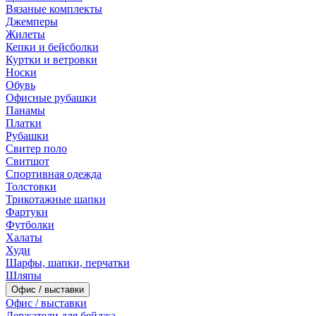
Вязаные комплекты
Джемперы
Жилеты
Кепки и бейсболки
Куртки и ветровки
Носки
Обувь
Офисные рубашки
Панамы
Платки
Рубашки
Свитер поло
Свитшот
Спортивная одежда
Толстовки
Трикотажные шапки
Фартуки
Футболки
Халаты
Худи
Шарфы, шапки, перчатки
Шляпы
Офис / выставки
Офис / выставки
Держатели для бейджа