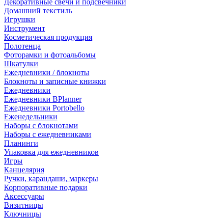
Декоративные свечи и подсвечники
Домашний текстиль
Игрушки
Инструмент
Косметическая продукция
Полотенца
Фоторамки и фотоальбомы
Шкатулки
Ежедневники / блокноты
Блокноты и записные книжки
Ежедневники
Ежедневники BPlanner
Ежедневники Portobello
Еженедельники
Наборы с блокнотами
Наборы с ежедневниками
Планинги
Упаковка для ежедневников
Игры
Канцелярия
Ручки, карандаши, маркеры
Корпоративные подарки
Аксессуары
Визитницы
Ключницы