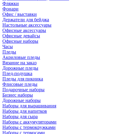
Фляжки
Фонари
Офис / выставки
Держатели для бейджа
Настольные аксессуары
Офисные аксессуары
Офисные девайсы
Офисные наборы
Часы
Пледы
Акриловые пледы
Вязание на заказ
Дорожные пледы
Плед-подушка
Пледы для пикника
Флисовые пледы
Подарочные наборы
Бизнес наборы
Дорожные наборы
Наборы для выращивания
Наборы для напитков
Наборы для сыра
Наборы с аккумуляторами
Наборы с термокружками
Наборы с термосами