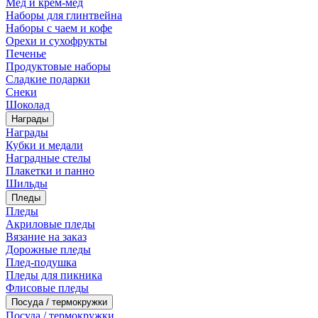
Мед и крем-мед
Наборы для глинтвейна
Наборы с чаем и кофе
Орехи и сухофрукты
Печенье
Продуктовые наборы
Сладкие подарки
Снеки
Шоколад
Награды
Награды
Кубки и медали
Наградные стелы
Плакетки и панно
Шильды
Пледы
Пледы
Акриловые пледы
Вязание на заказ
Дорожные пледы
Плед-подушка
Пледы для пикника
Флисовые пледы
Посуда / термокружки
Посуда / термокружки