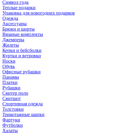
Символ года
Теплые подарки
Упаковка для новогодних подарков
Одежда
Аксессуары
Брюки и шорты
Вязаные комплекты
Джемперы
Жилеты
Кепки и бейсболки
Куртки и ветровки
Носки
Обувь
Офисные рубашки
Панамы
Платки
Рубашки
Свитер поло
Свитшот
Спортивная одежда
Толстовки
Трикотажные шапки
Фартуки
Футболки
Халаты