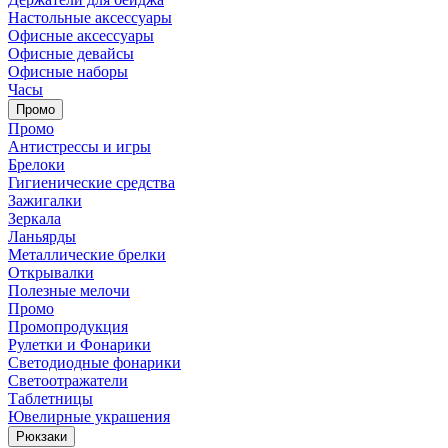
Настольные аксессуары
Офисные аксессуары
Офисные девайсы
Офисные наборы
Часы
Промо
Промо
Антистрессы и игры
Брелоки
Гигиенические средства
Зажигалки
Зеркала
Ланьярды
Металлические брелки
Открывалки
Полезные мелочи
Промо
Промопродукция
Рулетки и Фонарики
Светодиодные фонарики
Светоотражатели
Таблетницы
Ювелирные украшения
Рюкзаки