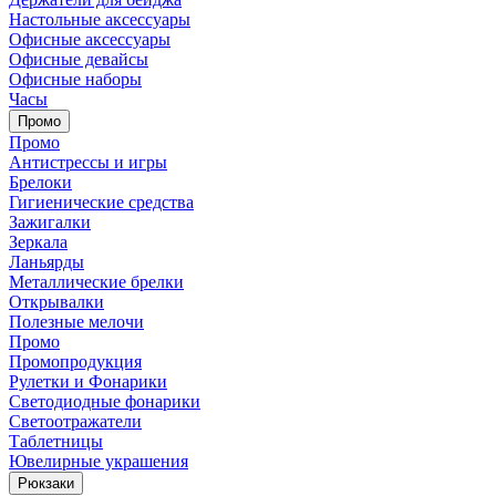
Настольные аксессуары
Офисные аксессуары
Офисные девайсы
Офисные наборы
Часы
Промо
Промо
Антистрессы и игры
Брелоки
Гигиенические средства
Зажигалки
Зеркала
Ланьярды
Металлические брелки
Открывалки
Полезные мелочи
Промо
Промопродукция
Рулетки и Фонарики
Светодиодные фонарики
Светоотражатели
Таблетницы
Ювелирные украшения
Рюкзаки