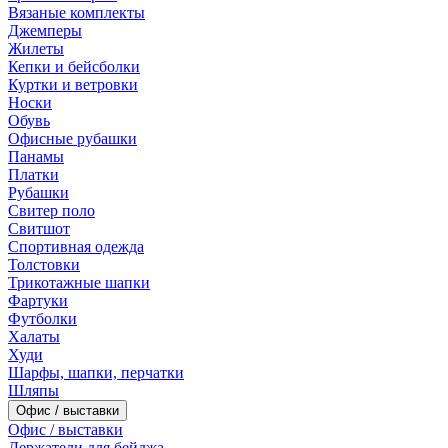
Вязаные комплекты
Джемперы
Жилеты
Кепки и бейсболки
Куртки и ветровки
Носки
Обувь
Офисные рубашки
Панамы
Платки
Рубашки
Свитер поло
Свитшот
Спортивная одежда
Толстовки
Трикотажные шапки
Фартуки
Футболки
Халаты
Худи
Шарфы, шапки, перчатки
Шляпы
Офис / выставки
Офис / выставки
Держатели для бейджа