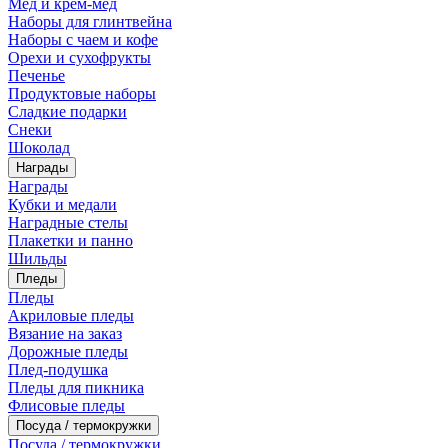
Мед и крем-мед
Наборы для глинтвейна
Наборы с чаем и кофе
Орехи и сухофрукты
Печенье
Продуктовые наборы
Сладкие подарки
Снеки
Шоколад
Награды
Награды
Кубки и медали
Наградные стелы
Плакетки и панно
Шильды
Пледы
Пледы
Акриловые пледы
Вязание на заказ
Дорожные пледы
Плед-подушка
Пледы для пикника
Флисовые пледы
Посуда / термокружки
Посуда / термокружки