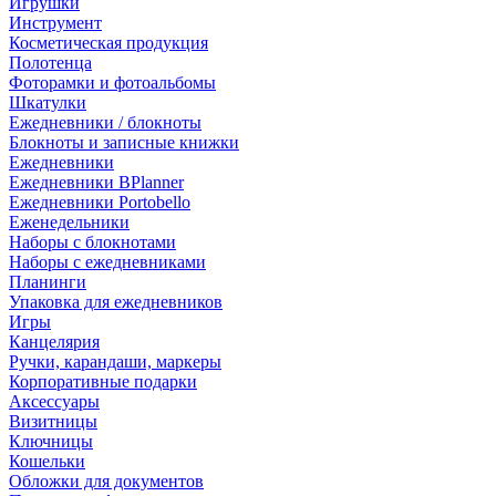
Игрушки
Инструмент
Косметическая продукция
Полотенца
Фоторамки и фотоальбомы
Шкатулки
Ежедневники / блокноты
Блокноты и записные книжки
Ежедневники
Ежедневники BPlanner
Ежедневники Portobello
Еженедельники
Наборы с блокнотами
Наборы с ежедневниками
Планинги
Упаковка для ежедневников
Игры
Канцелярия
Ручки, карандаши, маркеры
Корпоративные подарки
Аксессуары
Визитницы
Ключницы
Кошельки
Обложки для документов